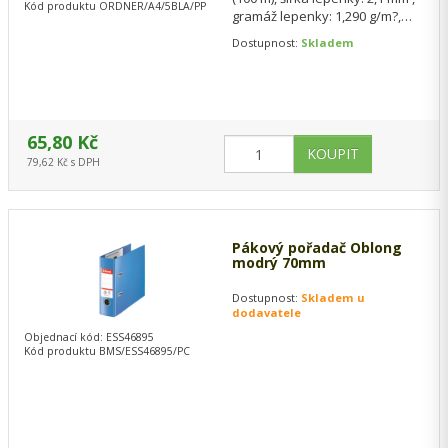
Kód produktu ORDNER/A4/5BLA/PP
gramáž lepenky: 1,290 g/m?,
vysoce kvalitní páková
Dostupnost:
Skladem
mechanika,…
65,80 Kč
79,62 Kč s DPH
Pákový pořadač Oblong
modrý 70mm
Dostupnost:
Skladem u
dodavatele
Objednací kód: ESS46895
Kód produktu BMS/ESS46895/PC