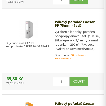
79,62 Kč s DPH
Pákový pořadač Caesar,
PP 75mm - šedý
vyroben z lepenky, potažen
polypropylenovou fólií (100 ?m),
šířka lepenky: 2,1 mm , gramáž
Objednací kód: CA2523
lepenky: 1,290 g/m?, vysoce
Kód produktu ORDNER/A4/8GRY/PP
kvalitní páková mechanika,
kontrolní číslo se nachází pod…
Dostupnost:
Skladem u
dodavatele
65,80 Kč
79,62 Kč s DPH
Pákový pořadač Caesar,