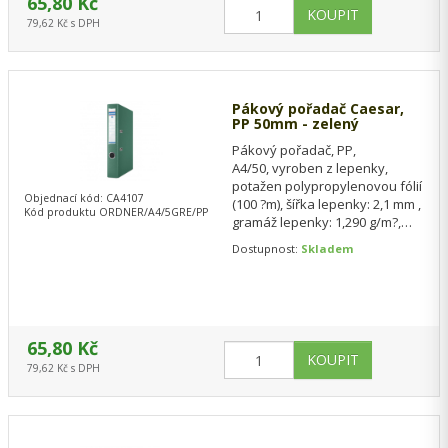
65,80 Kč
79,62 Kč s DPH
Pákový pořadač Caesar,
PP 50mm - zelený
Pákový pořadač, PP,
A4/50, vyroben z lepenky,
potažen polypropylenovou fólií
Objednací kód: CA4107
(100 ?m), šířka lepenky: 2,1 mm ,
Kód produktu ORDNER/A4/5GRE/PP
gramáž lepenky: 1,290 g/m?,
vysoce kvalitní páková
Dostupnost:
Skladem
mechanika,…
65,80 Kč
79,62 Kč s DPH