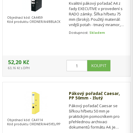
Kvalitní pákový pořadač A4 z
řady EXECUTIVE v provedení s
RADO zámky. Šířka hřbetu 75
Objednací kód: CA4459
mm (široký). Použitý materiál:
Kód produktu ORDNER/A4/8BLACK
vnější potah - tmavý mramor,
vnitřní potah - světle šedý…
Dostupnost:
Skladem
52,20 Kč
63,16 Kč s DPH
Pákový pořadač Caesar,
PP 50mm - žlutý
Pákový pořadač Caesar se
šířkou hřbetu 50 mm je
praktickým pomocníkem pro
Objednací kód: CA4114
přehlednou archivaci
Kód produktu ORDNER/A4/5YEL/PP
dokumentů formátu A4. Je
vyroben z pevné lepenky