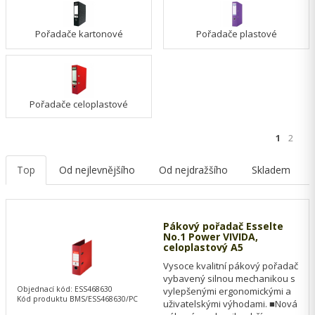
Pořadače kartonové
Pořadače plastové
Pořadače celoplastové
1
2
Top
Od nejlevnějšího
Od nejdražšího
Skladem
Pákový pořadač Esselte
No.1 Power VIVIDA,
celoplastový A5
Vysoce kvalitní pákový pořadač
vybavený silnou mechanikou s
Objednací kód: ESS468630
vylepšenými ergonomickými a
Kód produktu BMS/ESS468630/PC
uživatelskými výhodami. ■Nová