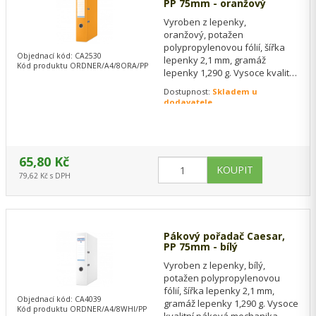
PP 75mm - oranžový
Vyroben z lepenky,
oranžový, potažen
polypropylenovou fólií, šířka
Objednací kód: CA2530
lepenky 2,1 mm, gramáž
Kód produktu ORDNER/A4/8ORA/PP
lepenky 1,290 g. Vysoce kvalitní
páková mechanika, kontrolní
Dostupnost:
Skladem u
číslo se nachází pod
dodavatele
pákovým…
65,80 Kč
79,62 Kč s DPH
Pákový pořadač Caesar,
PP 75mm - bílý
Vyroben z lepenky, bílý,
potažen polypropylenovou
fólií, šířka lepenky 2,1 mm,
Objednací kód: CA4039
gramáž lepenky 1,290 g. Vysoce
Kód produktu ORDNER/A4/8WHI/PP