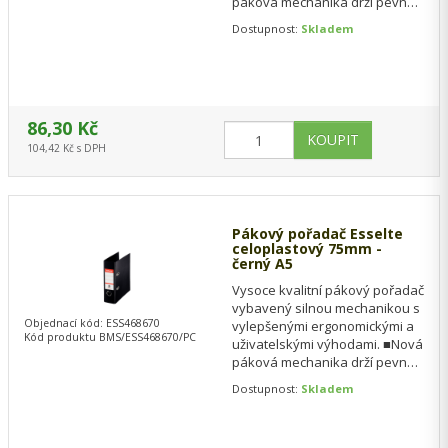
páková mechanika drží pevně
a přesně uzavřená a vydrží…
Dostupnost:
Skladem
86,30 Kč
104,42 Kč s DPH
Pákový pořadač Esselte
celoplastový 75mm -
černý A5
Vysoce kvalitní pákový pořadač
vybavený silnou mechanikou s
Objednací kód: ESS468670
vylepšenými ergonomickými a
Kód produktu BMS/ESS468670/PC
uživatelskými výhodami. ■Nová
páková mechanika drží pevně
a přesně uzavřená a vydrží…
Dostupnost:
Skladem