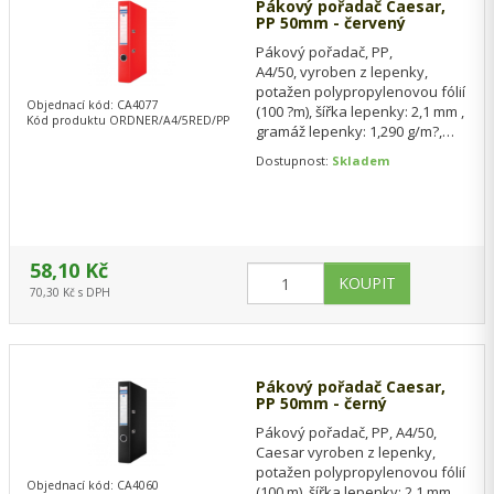
Pákový pořadač Caesar,
PP 50mm - červený
Pákový pořadač, PP,
A4/50, vyroben z lepenky,
potažen polypropylenovou fólií
Objednací kód: CA4077
(100 ?m), šířka lepenky: 2,1 mm ,
Kód produktu ORDNER/A4/5RED/PP
gramáž lepenky: 1,290 g/m?,
vysoce kvalitní páková
Dostupnost:
Skladem
mechanika,…
58,10 Kč
70,30 Kč s DPH
Pákový pořadač Caesar,
PP 50mm - černý
Pákový pořadač, PP, A4/50,
Caesar vyroben z lepenky,
potažen polypropylenovou fólií
Objednací kód: CA4060
(100 m), šířka lepenky: 2,1 mm ,