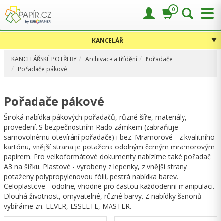
0
KANCELÁŘ
KANCELÁŘSKÉ POTŘEBY
Archivace a třídění
Pořadače
Pořadače pákové
Pořadače pákové
Široká nabídka pákových pořadačů, různé šíře, materiály,
provedení. S bezpečnostním Rado zámkem (zabraňuje
samovolnému otevírání pořadače) i bez. Mramorové - z kvalitního
kartónu, vnější strana je potažena odolným černým mramorovým
papírem. Pro velkoformátové dokumenty nabízíme také pořadač
A3 na šířku. Plastové - vyrobeny z lepenky, z vnější strany
potaženy polypropylenovou fólií, pestrá nabídka barev.
Celoplastové - odolné, vhodné pro častou každodenní manipulaci.
Dlouhá životnost, omyvatelné, různé barvy. Z nabídky šanonů
vybíráme zn. LEVER, ESSELTE, MASTER.