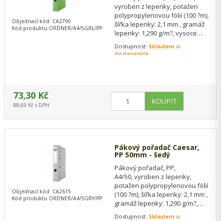
vyroben z lepenky, potažen
polypropylenovou fólií (100 ?m),
Objednací kód: CA2790
šířka lepenky: 2,1 mm , gramáž
Kód produktu ORDNER/A4/5GRL/PP
lepenky: 1,290 g/m?, vysoce
kvalitní páková mechanika,…
Dostupnost:
Skladem u
dodavatele
73,30 Kč
88,69 Kč s DPH
Pákový pořadač Caesar,
PP 50mm - šedý
Pákový pořadač, PP,
A4/50, vyroben z lepenky,
potažen polypropylenovou fólií
Objednací kód: CA2615
(100 ?m), šířka lepenky: 2,1 mm ,
Kód produktu ORDNER/A4/5GRY/PP
gramáž lepenky: 1,290 g/m?,
vysoce kvalitní páková
Dostupnost:
Skladem u