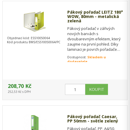
Pákový pořadač LEITZ 180°
WOW, 80mm - metalická
zelená
Pákový pořadač v zářivých
nových barvách s
Objednací kód: ESS10050064
dvoubarevným efektem, který
Kód produktu BMS/ESS10050064/PC
zaujme na první pohled. Díky
laminaci je povrch pořadače
lesklý a vysoce kvalitní.
Dostupnost:
Skladem u
dodavatele
208,70 Kč
252,53 Kč s DPH
Pákový pořadač Caesar,
PP 50mm - světle zelený
Pákový pořadač, PP, A4/50,