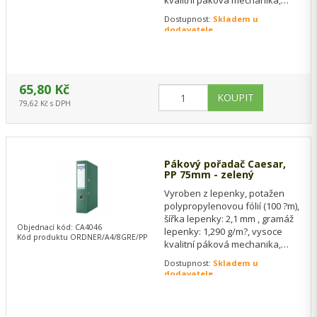
kvalitní páková mechanika,
kontrolní číslo se nachází pod
Dostupnost:
Skladem u
pákovým…
dodavatele
65,80 Kč
79,62 Kč s DPH
Pákový pořadač Caesar,
PP 75mm - zelený
Vyroben z lepenky, potažen
polypropylenovou fólií (100 ?m),
šířka lepenky: 2,1 mm , gramáž
Objednací kód: CA4046
lepenky: 1,290 g/m?, vysoce
Kód produktu ORDNER/A4/8GRE/PP
kvalitní páková mechanika,
kontrolní číslo se nachází pod…
Dostupnost:
Skladem u
dodavatele