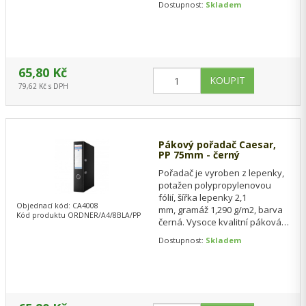
Dostupnost:
Skladem
potažené odolnou
polypropylenovou…
65,80 Kč
79,62 Kč s DPH
Pákový pořadač Caesar,
PP 75mm - černý
Pořadač je vyroben z lepenky,
potažen polypropylenovou
fólií, šířka lepenky 2,1
Objednací kód: CA4008
mm, gramáž 1,290 g/m2, barva
Kód produktu ORDNER/A4/8BLA/PP
černá. Vysoce kvalitní páková
mechanika, kontrolní číslo se
Dostupnost:
Skladem
nachází…