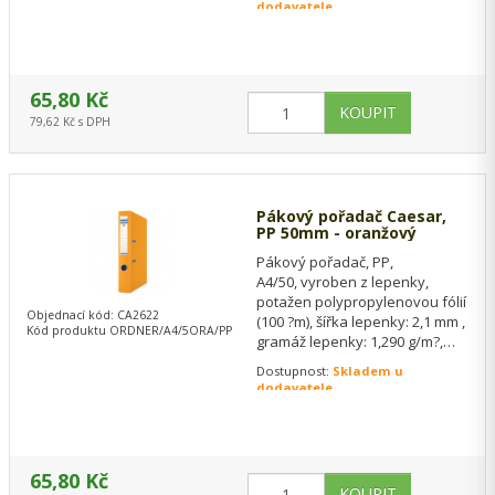
mechanika,…
dodavatele
65,80 Kč
79,62 Kč s DPH
Pákový pořadač Caesar,
PP 50mm - oranžový
Pákový pořadač, PP,
A4/50, vyroben z lepenky,
potažen polypropylenovou fólií
Objednací kód: CA2622
(100 ?m), šířka lepenky: 2,1 mm ,
Kód produktu ORDNER/A4/5ORA/PP
gramáž lepenky: 1,290 g/m?,
vysoce kvalitní páková
Dostupnost:
Skladem u
mechanika,…
dodavatele
65,80 Kč