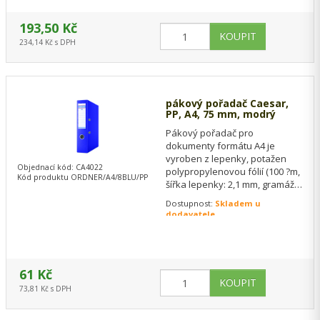
193,50 Kč
234,14 Kč s DPH
pákový pořadač Caesar,
PP, A4, 75 mm, modrý
Pákový pořadač pro
dokumenty formátu A4 je
vyroben z lepenky, potažen
Objednací kód: CA4022
polypropylenovou fólií (100 ?m,
Kód produktu ORDNER/A4/8BLU/PP
šířka lepenky: 2,1 mm, gramáž
lepenky: 1,290 g/m?). Vysoce
Dostupnost:
Skladem u
kvalitní páková…
dodavatele
61 Kč
73,81 Kč s DPH