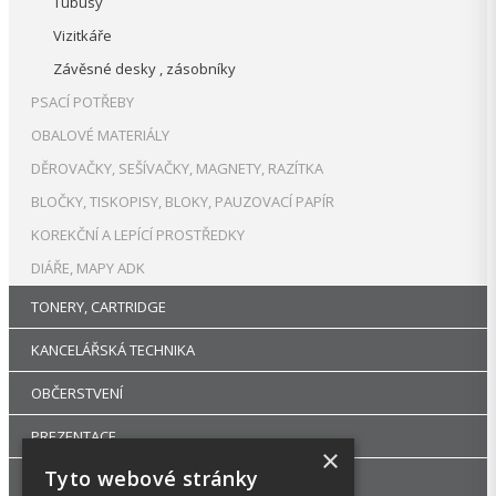
Tubusy
Vizitkáře
Závěsné desky , zásobníky
PSACÍ POTŘEBY
OBALOVÉ MATERIÁLY
DĚROVAČKY, SEŠÍVAČKY, MAGNETY, RAZÍTKA
BLOČKY, TISKOPISY, BLOKY, PAUZOVACÍ PAPÍR
KOREKČNÍ A LEPÍCÍ PROSTŘEDKY
DIÁŘE, MAPY ADK
TONERY, CARTRIDGE
KANCELÁŘSKÁ TECHNIKA
OBČERSTVENÍ
PREZENTACE
×
Tyto webové stránky
DROGERIE