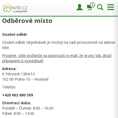
0
Odběrové místo
Osobní odběr
Osobní odběr objednávek je možný na naší provozovně na adrese
níže.
Prosíme, vždy počkejte na potvrzující e-mail, že je pro Vás zboží
připraveno k vyzvednutí!
Adresa:
K Pérovně 1384/13
102 00 Praha 10 – Hostivař
Telefon:
+420 602 680 309
Otevírací doba:
Pondělí – Čtvrtek: 8:00 – 16:00
Pátek: 8:00 – 14:30