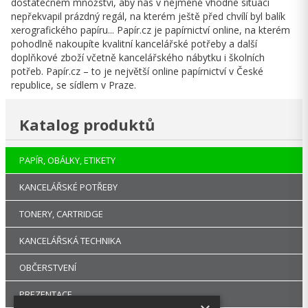
dostatečném množství, aby nás v nejméně vhodné situaci
nepřekvapil prázdný regál, na kterém ještě před chvílí byl balík
xerografického papíru... Papír.cz je papírnictví online, na kterém
pohodlně nakoupíte kvalitní kancelářské potřeby a další
doplňkové zboží včetně kancelářského nábytku i školních
potřeb. Papír.cz – to je největší online papírnictví v České
republice, se sídlem v Praze.
Katalog produktů
PAPÍR, OBÁLKY, ETIKETY
KANCELÁŘSKÉ POTŘEBY
TONERY, CARTRIDGE
KANCELÁŘSKÁ TECHNIKA
OBČERSTVENÍ
PREZENTACE