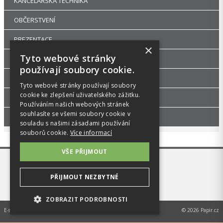
KANCELÁŘSKÁ TECHNIKA
OBČERSTVENÍ
PREZENTACE
×
Tyto webové stránky
DROGERIE
používají soubory cookie.
KANCELÁŘSKÝ NÁBYTEK
Tyto webové stránky používají soubory
cookie ke zlepšení uživatelského zážitku.
ŠKOLA, VÝTVARNÉ POTŘEBY
Používáním našich webových stránek
souhlasíte se všemi soubory cookie v
PŘÍSLUŠENSTVÍ
souladu s našimi zásadami používání
souborů cookie.
Více informací
VŠE PŘIJMOUT
PŘIJMOUT NEZBYTNÉ
ZOBRAZIT PODROBNOSTI
E-shop na míru od
MEDIA ENERGY s.r.o.
© 2026 Papir.cz
NEZBYTNÉ