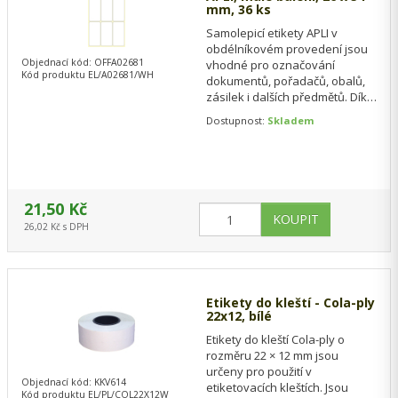
mm, 36 ks
Samolepicí etikety APLI v
obdélníkovém provedení jsou
Objednací kód: OFFA02681
vhodné pro označování
Kód produktu EL/A02681/WH
dokumentů, pořadačů, obalů,
zásilek i dalších předmětů. Díky
permanentnímu lepidlu
Dostupnost:
Skladem
spolehlivě drží na…
21,50 Kč
26,02 Kč s DPH
Etikety do kleští - Cola-ply
22x12, bílé
Etikety do kleští Cola-ply o
rozměru 22 × 12 mm jsou
určeny pro použití v
Objednací kód: KKV614
etiketovacích kleštích. Jsou
Kód produktu EL/PL/COL22X12W