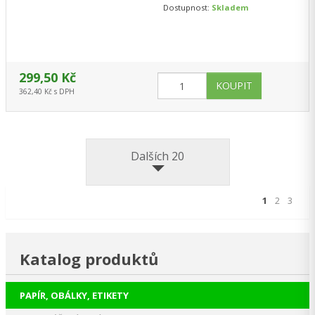
Celoplošný formát 210 × 297
Dostupnost:
Skladem
mm nabízí…
299,50 Kč
362,40 Kč s DPH
Dalších 20
1
2
3
Katalog produktů
PAPÍR, OBÁLKY, ETIKETY