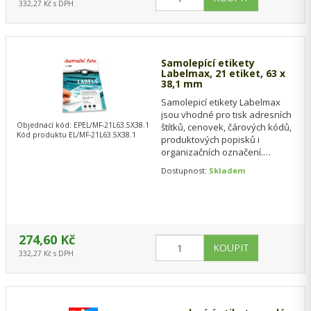
332,27 Kč s DPH
Samolepící etikety
Labelmax, 21 etiket, 63 x
38,1 mm
Samolepicí etikety Labelmax
jsou vhodné pro tisk adresních
Objednací kód: EPEL/MF-21L63.5X38.1
štítků, cenovek, čárových kódů,
Kód produktu EL/MF-21L63.5X38.1
produktových popisků i
organizačních označení.
Rozměr 63,5 × 38,1 mm nabízí
Dostupnost:
Skladem
dostatek…
274,60 Kč
332,27 Kč s DPH