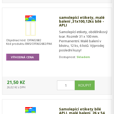
samolepící etikety, malé
balení ,31x100,12ks bílé -
APLI
Samolepící etikety, obdélníkový
tvar. Rozměr 31 x 100 mm.
Objednací kód: OFFA02682
Permanentní. Malé balení v
Kód produktu BMS/OFFA02682/PAK
blistru, 12 ks, 6 listů. Výprodej
poslední kusy!
Dostupnost:
Skladem
VÝHODNÁ CENA
21,50 Kč
26,02 Kč s DPH
Samolepící etikety bílé
APLI, malé balení, 26 x 54