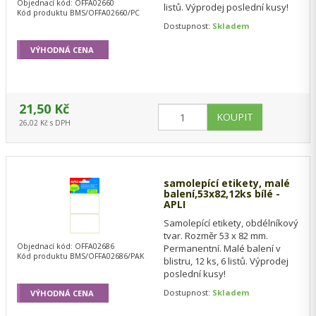
Objednací kód: OFFA02660
listů. Výprodej poslední kusy!
Kód produktu BMS/OFFA02660/PC
Dostupnost:
Skladem
VÝHODNÁ CENA
21,50 Kč
26,02 Kč s DPH
samolepící etikety, malé
balení,53x82,12ks bílé -
APLI
Samolepící etikety, obdélníkový
tvar. Rozměr 53 x 82 mm.
Objednací kód: OFFA02686
Permanentní. Malé balení v
Kód produktu BMS/OFFA02686/PAK
blistru, 12 ks, 6 listů. Výprodej
poslední kusy!
Dostupnost:
Skladem
VÝHODNÁ CENA