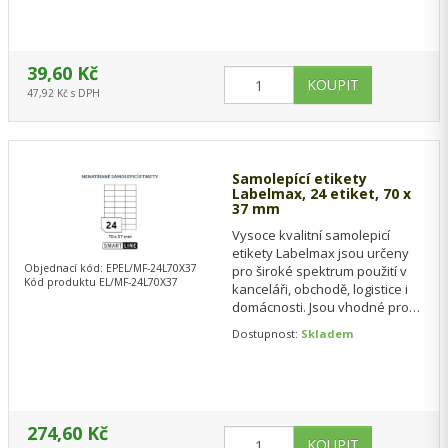
39,60 Kč
47,92 Kč s DPH
Samolepící etikety
Labelmax, 24 etiket, 70 x
37 mm
Vysoce kvalitní samolepicí
etikety Labelmax jsou určeny
Objednací kód: EPEL/MF-24L70X37
pro široké spektrum použití v
Kód produktu EL/MF-24L70X37
kanceláři, obchodě, logistice i
domácnosti. Jsou vhodné pro
tisk adresních štítků, cenovek,…
Dostupnost:
Skladem
274,60 Kč