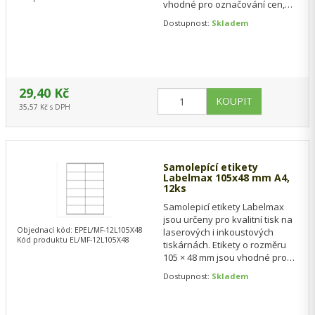
vhodné pro označování cen,
zboží, šarží nebo skladových
Dostupnost:
Skladem
položek v…
29,40 Kč
35,57 Kč s DPH
Samolepící etikety
Labelmax 105x48 mm A4,
12ks
Samolepicí etikety Labelmax
jsou určeny pro kvalitní tisk na
Objednací kód: EPEL/MF-12L105X48
laserových i inkoustových
Kód produktu EL/MF-12L105X48
tiskárnách. Etikety o rozměru
105 × 48 mm jsou vhodné pro
označování zásilek, produktů,
Dostupnost:
Skladem
…