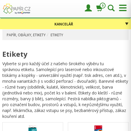
0
KANCELÁŘ
PAPÍR, OBÁLKY, ETIKETY
ETIKETY
Etikety
Vyberte si pro každý účel z našeho širokého výběru tu
správnou etiketu. Samolepící pro laserové nebo inkoustové
tiskárny a kopírky - univerzální využití (např. tisk adres, cen atd.), v
mnoha variantách (i s vodící perforací - dvouřadé). Barevné etikety
- různé tvary (obdélník, kulaté, klenotnické), velikost, barva
(jednotlivá nebo mix), počet ks v balení. Etikety do kleští - různé
rozměry, barvy (i bílé), samolepící. Pestrá nabídka piktogramů -
pro označení budov, prostorů a vstupů, k nejrůznějšímu využití,
např. lékárnička, zákaz vstupu se psy, bezbariérový přístup, zákaz
kouření atd.