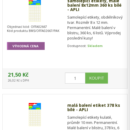
samolepící etikety, malé
balení 8x12mm 360 ks bílé
- APLI
Samolepící etikety, obdélníkový
tvar. Rozměr 8 x 12 mm.
Objednací kód: OFFA02667
Permanentní. Malé balení v
Kód produktu BMS/OFFA02667/PAK
blistru, 360 ks, 6 listů. Výprodej
poslední kusy!
Dostupnost:
Skladem
VÝHODNÁ CENA
21,50 Kč
26,02 Kč s DPH
malá balení etiket 378 ks
bílé - APLI
Samolepící etikety kulaté,
průměr 10 mm. Permanentní.
Malé balení v blistru, 378 ks, 6