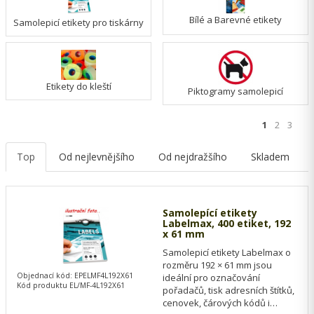
Bílé a Barevné etikety
Samolepicí etikety pro tiskárny
Etikety do kleští
Piktogramy samolepicí
1
2
3
Top
Od nejlevnějšího
Od nejdražšího
Skladem
Samolepící etikety
Labelmax, 400 etiket, 192
x 61 mm
Samolepicí etikety Labelmax o
rozměru 192 × 61 mm jsou
Objednací kód: EPELMF4L192X61
ideální pro označování
Kód produktu EL/MF-4L192X61
pořadačů, tisk adresních štítků,
cenovek, čárových kódů i