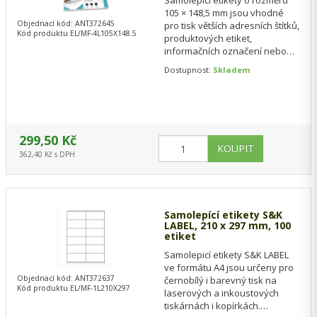
Samolepicí etikety o rozměru
105 × 148,5 mm jsou vhodné
Objednací kód: ANT372645
pro tisk větších adresních štítků,
Kód produktu EL/MF-4L105X148.5
produktových etiket,
informačních označení nebo
čárových kódů. Jsou…
Dostupnost:
Skladem
299,50 Kč
362,40 Kč s DPH
Samolepící etikety S&K
LABEL, 210 x 297 mm, 100
etiket
Samolepicí etikety S&K LABEL
ve formátu A4 jsou určeny pro
Objednací kód: ANT372637
černobílý i barevný tisk na
Kód produktu EL/MF-1L210X297
laserových a inkoustových
tiskárnách i kopírkách.