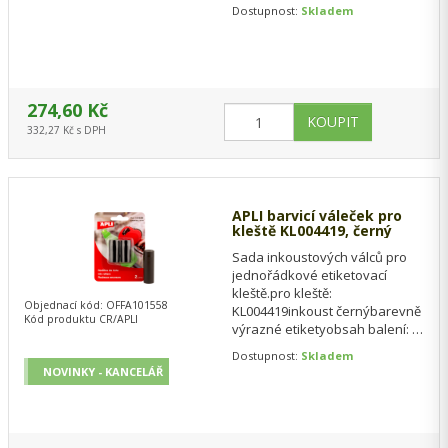
produktových popisků. Jsou
Dostupnost:
Skladem
opatřeny silně…
274,60 Kč
332,27 Kč s DPH
APLI barvicí váleček pro
kleště KL004419, černý
Sada inkoustových válců pro
jednořádkové etiketovací
kleště.pro kleště:
Objednací kód: OFFA101558
KL004419inkoust černýbarevně
Kód produktu CR/APLI
výrazné etiketyobsah balení: 2
ksZáruční doba: 24 měsíců
Dostupnost:
Skladem
NOVINKY - KANCELÁŘ