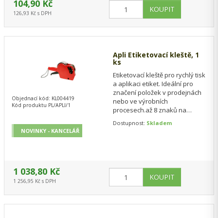
104,90 Kč
126,93 Kč s DPH
Apli Etiketovací kleště, 1
ks
Etiketovací kleště pro rychlý tisk
a aplikaci etiket. Ideální pro
značení položek v prodejnách
Objednací kód: KL004419
nebo ve výrobních
Kód produktu PL/APLI/1
procesech.až 8 znaků na
řádkuznaky měn včetně Kčpro
Dostupnost:
Skladem
etikety…
NOVINKY - KANCELÁŘ
1 038,80 Kč
1 256,95 Kč s DPH