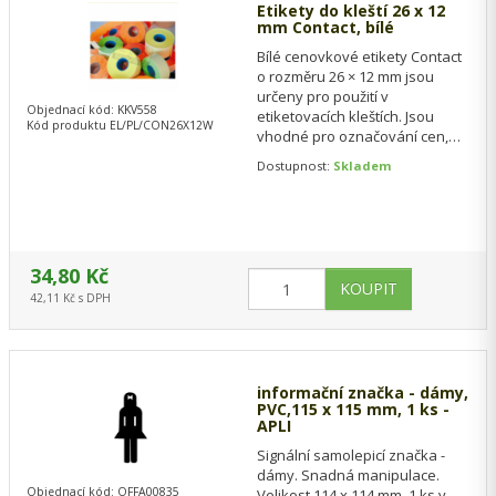
Etikety do kleští 26 x 12
mm Contact, bílé
Bílé cenovkové etikety Contact
o rozměru 26 × 12 mm jsou
určeny pro použití v
Objednací kód: KKV558
etiketovacích kleštích. Jsou
Kód produktu EL/PL/CON26X12W
vhodné pro označování cen,
zboží, šarží nebo skladových
Dostupnost:
Skladem
položek v…
34,80 Kč
42,11 Kč s DPH
informační značka - dámy,
PVC,115 x 115 mm, 1 ks -
APLI
Signální samolepicí značka -
dámy. Snadná manipulace.
Objednací kód: OFFA00835
Velikost 114 x 114 mm. 1 ks v