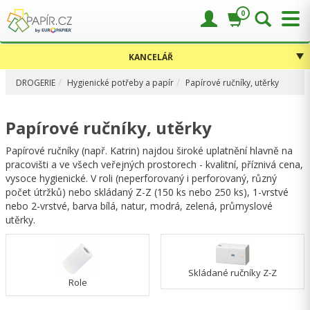
0
KANCELÁŘ
DROGERIE
Hygienické potřeby a papír
Papírové ručníky, utěrky
Papírové ručníky, utěrky
Papírové ručníky (např. Katrin) najdou široké uplatnění hlavně na
pracovišti a ve všech veřejných prostorech - kvalitní, příznivá cena,
vysoce hygienické. V roli (neperforovaný i perforovaný, různý
počet útržků) nebo skládaný Z-Z (150 ks nebo 250 ks), 1-vrstvé
nebo 2-vrstvé, barva bílá, natur, modrá, zelená, průmyslové
utěrky.
Skládané ručníky Z-Z
Role