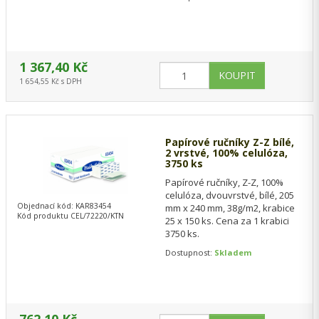
pro…
1 367,40 Kč
1 654,55 Kč s DPH
Papírové ručníky Z-Z bílé,
2 vrstvé, 100% celulóza,
3750 ks
Papírové ručníky, Z-Z, 100%
celulóza, dvouvrstvé, bílé, 205
Objednací kód: KAR83454
mm x 240 mm, 38g/m2, krabice
Kód produktu CEL/72220/KTN
25 x 150 ks. Cena za 1 krabici
3750 ks.
Dostupnost:
Skladem