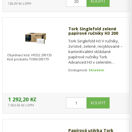
126,93 Kč s DPH
Tork Singlefold zelené
papírové ručniky H3 200
Tork Singlefold H3 V ručníky,
2vrstvé, zelené, recyklované –
kartonKvalitní skládané
Objednací kód: HY332.290135
papírové ručníky Tork
Kód produktu TORK/290179
Advanced H3 v zeleném
provedení jsou vhodné pro
Dostupnost:
Skladem
každodenní použití ve…
1 292,20 Kč
1 563,56 Kč s DPH
Papírová utěrka Tork