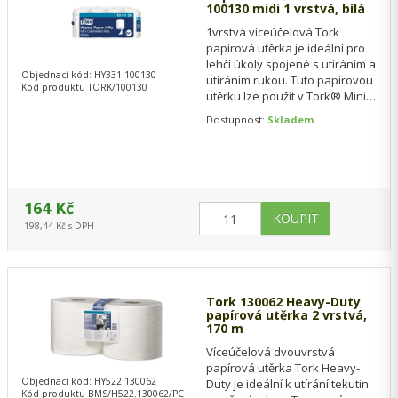
100130 midi 1 vrstvá, bílá
1vrstvá víceúčelová Tork
papírová utěrka je ideální pro
lehčí úkoly spojené s utíráním a
Objednací kód: HY331.100130
utíráním rukou. Tuto papírovou
Kód produktu TORK/100130
utěrku lze použít v Tork® Mini
zásobníku na role se…
Dostupnost:
Skladem
164 Kč
198,44 Kč s DPH
Tork 130062 Heavy-Duty
papírová utěrka 2 vrstvá,
170 m
Víceúčelová dvouvrstvá
papírová utěrka Tork Heavy-
Objednací kód: HY522.130062
Duty je ideální k utírání tekutin
Kód produktu BMS/H522.130062/PC