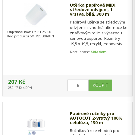
Utěrka papírová MIDI,
středové odvíjení, 1
vrstva, bílá, 300 m
Papírová utěrka se středovým
odvíjením, vhodná alternace ke
Objednací kód: HY331.25300
značkovým rolím s výraznou
Kód produktu SMH/25300/KTN
cenovou úsporou. Rozměry
19,5 x 19,5, recykl, jednovrstvá,
návin 300 metrů. Prodej po 6ti…
Dostupnost:
Skladem
207 Kč
250,47 Kč s DPH
Papírové ručníky pro
AUTOCUT 2-vrstvý 100%
celulóza, 130 m
Ručníková role vhodná pro