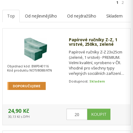
1
2
Top
Od nejlevnějšího
Od nejdražšího
Skladem
Papírové ručníky Z-Z, 1
vrstvé, 250ks, zelené
Papírové ručníky Z-Z 23x25cm
(zelené, 1 vrstvé) - PREMIUM.
Velmi kvalitní, vyrobeno v ČR.
Objednací kód: BMP040116
Vhodné pro všechny typy
Kód produktu NOTI/8088/KTN
veřejných sociálních zařízení
(WC), pracoviště, hotely,…
Dostupnost:
Skladem
DOPORUČUJEME
24,90 Kč
30,13 Kč s DPH