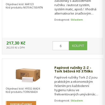
zásobníky s autoodtrhem
Objednací kód: KAR123
ručníku /autocut systém,
Kód produktu NOTI/AC150/KTN
systém matic, apod./. Vhodná
alternativa ke značkovým
zásobníkům, kde je nutná role
Dostupnost:
Skladem
šíře 21 cm. Nutné…
217,30 Kč
262,93 Kč s DPH
Papírové ručníky Z-Z -
Tork béžová H3 3750ks
Papírové ručníky Tork Z-Z jsou
praktickým a ekonomickým
řešením pro každodenní
Objednací kód: HY332.66424
hygienu rukou ve
Kód produktu TORK/66424
frekventovaných umývárnách.
Díky skládání typu Z-Z umožňují
Dostupnost:
Skladem
pohodlné odebírání…
DOPORUČUJEME