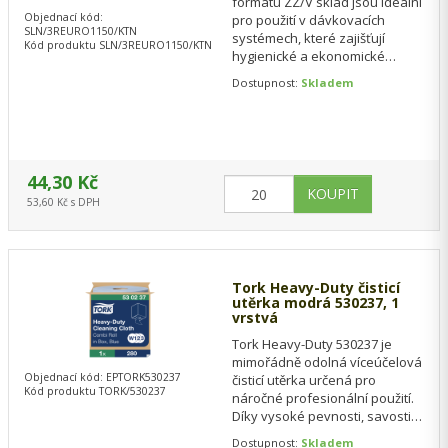
formátu ZZ/V sklad jsou ideální
Objednací kód:
pro použití v dávkovacích
SLN/3REURO1150/KTN
systémech, které zajišťují
Kód produktu SLN/3REURO1150/KTN
hygienické a ekonomické
použití. Každý ručník je vyroben
Dostupnost:
Skladem
ze 100%…
44,30 Kč
53,60 Kč s DPH
Tork Heavy-Duty čisticí
utěrka modrá 530237, 1
vrstvá
Tork Heavy-Duty 530237 je
mimořádně odolná víceúčelová
Objednací kód: EPTORK530237
čisticí utěrka určená pro
Kód produktu TORK/530237
náročné profesionální použití.
Díky vysoké pevnosti, savosti a
nízké vláknivosti je ideální
Dostupnost:
Skladem