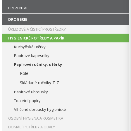
PREZENTACE
DROGERIE
ÚKLIDOVÉ A ČISTICÍ PROSTŘEDKY
HYGIENICKÉ POTŘEBY A PAPÍR
Kuchyňské utěrky
Papírové kapesníky
Papírové ručníky, utěrky
Role
Skládané ručníky Z-Z
Papírové ubrousky
Toaletní papíry
Vlhčené ubrousky hygienické
OSOBNÍ HYGIENA A KOSMETIKA
DOMÁCÍ POTŘEBY A OBALY