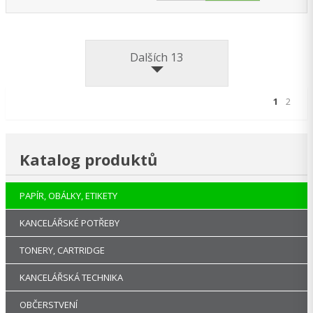
Dalších 13
1
2
Katalog produktů
PAPÍR, OBÁLKY, ETIKETY
KANCELÁŘSKÉ POTŘEBY
TONERY, CARTRIDGE
KANCELÁŘSKÁ TECHNIKA
OBČERSTVENÍ