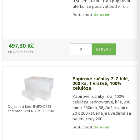
a sušení rukou. Tuto papírovou
utěrku lze používat buď v Tork
stojanech na podlahu či…
Dostupnost:
Skladem
497,30 Kč
601,73 Kč s DPH
Papírové ručníky Z-Z bílé,
200 ks, 1 vrstvé, 100%
celulóza
Papírové ručníky, Z-Z, 100%
celulóza, jednovrstvé, bílé, 210
Objednací kód: BMP040123
mm x 250mm, 38g/m2, krabice
Kód produktu NOTI/1308/KTN
20 x 200 ksCena je uvedena za
balení, tedy 200
ručníků.Minimální odběr je 20
Dostupnost:
Skladem
BAL, tedy 1…