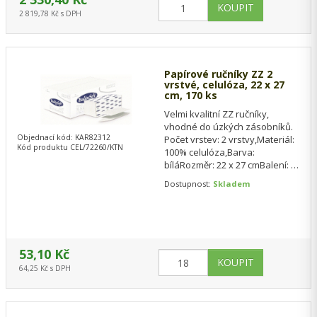
2 819,78 Kč s DPH
Papírové ručníky ZZ 2
vrstvé, celulóza, 22 x 27
cm, 170 ks
Velmi kvalitní ZZ ručníky,
vhodné do úzkých zásobníků.
Objednací kód: KAR82312
Počet vrstev: 2 vrstvy,Materiál:
Kód produktu CEL/72260/KTN
100% celulóza,Barva:
bíláRozměr: 22 x 27 cmBalení: 1
KTN = 18 BAL á 170 KSMinimální
Dostupnost:
Skladem
odběr:…
53,10 Kč
64,25 Kč s DPH