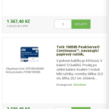
1 367,40 Kč
1 654,55 Kč s DPH
Tork 100585 PeakServe®
Continuous™, navazující
papírový ručník,
V jednom balíčku je 410 kusů. V
balení 12 balíčků. Prodej po
Objednací kód: EPTORK100585
celém balení. Kvalitní 1 vrstvé
Kód produktu TORK/100585
bílé ručníky, rozměry délka: 22,5
cm, šířka, 20,1 cm. složená
délka 8 cm. Tork…
Dostupnost:
Skladem
2 330,40 Kč