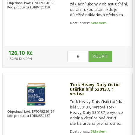
Objednací kód: EPTORK120150
základní úkony v oblasti utírání,
Kód produktu TORK/120150
utírání rukou a tam, kde je
důležitá nákladová efektivita.
Tuto papírovou utěrku lze…
Dostupnost:
Skladem
126,10 Kč
152,58 Kč s DPH
Tork Heavy-Duty čisticí
utěrka bílá 530137, 1
vrstva
Tork Heavy-Duty čisticí utěrka
bílá 530137, 1vrstvá Tork
Objednací kód: EPTORK530137
Heavy-Duty 530137 je vysoce
Kód produktu TORK/530137
odolná víceúčelová čisticí
utěrka určená pro náročné
profesionální použití v
Dostupnost:
Skladem
průmyslu, dílnách…