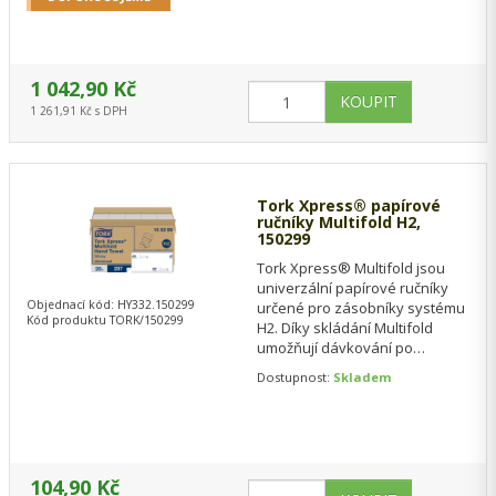
1 042,90 Kč
1 261,91 Kč s DPH
Tork Xpress® papírové
ručníky Multifold H2,
150299
Tork Xpress® Multifold jsou
univerzální papírové ručníky
Objednací kód: HY332.150299
určené pro zásobníky systému
Kód produktu TORK/150299
H2. Díky skládání Multifold
umožňují dávkování po
jednotlivých útržcích, což
Dostupnost:
Skladem
pomáhá snižovat…
104,90 Kč