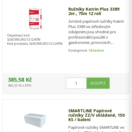
Ručníky Katrin Plus 3389
2vr., 75m 12 rolí
2vrstvé papírové ručníky Katrin
Plus 3389 se středovým
odvíjením jsou vhodné pro
Objednací kód:
profesionální použití v
SLN/3REURO1212/KTN
gastronomii, provozech,
Kód produktu SLN/3REURO1212/KTN
kuchyních i sanitárních
Dostupnost:
Skladem
prostorách. Ručníky jsou…
385,58 Kč
466,55 Kč s DPH
SMARTLINE Papírové
ručníky ZZ/V skládané, 150
KS / balení
Papírové ručníky SMARTLINE ve