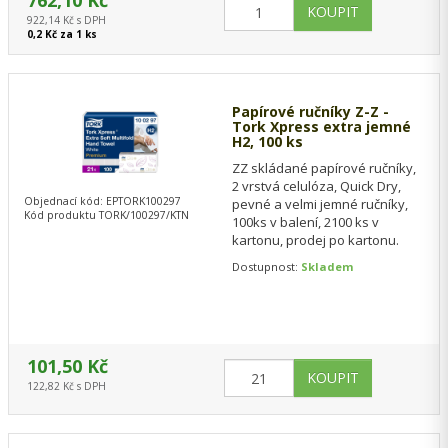
762,10 Kč
922,14 Kč s DPH
0,2 Kč za 1 ks
Papírové ručníky Z-Z -
Tork Xpress extra jemné
H2, 100 ks
ZZ skládané papírové ručníky,
2 vrstvá celulóza, Quick Dry,
Objednací kód: EPTORK100297
pevné a velmi jemné ručníky,
Kód produktu TORK/100297/KTN
100ks v balení, 2100 ks v
kartonu, prodej po kartonu.
Dostupnost:
Skladem
101,50 Kč
122,82 Kč s DPH