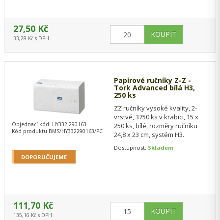
27,50 Kč
33,28 Kč s DPH
Papírové ručníky Z-Z -
Tork Advanced bílá H3,
250 ks
ZZ ručníky vysoké kvality, 2-
vrstvé, 3750 ks v krabici, 15 x
Objednací kód: HY332.290163
250 ks, bílé, rozměry ručníku
Kód produktu BMS/HY332290163/PC
24,8 x 23 cm, systém H3.
Dostupnost:
Skladem
DOPORUČUJEME
111,70 Kč
135,16 Kč s DPH