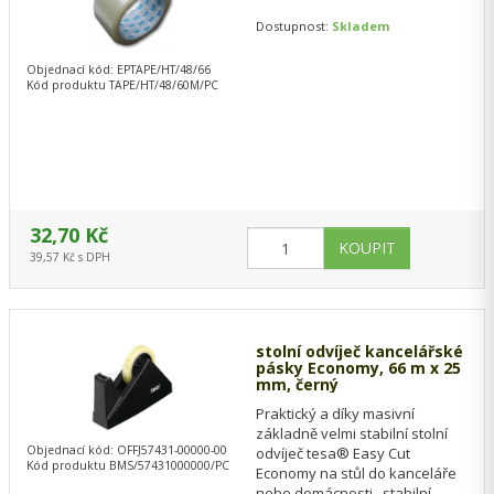
Dostupnost:
Skladem
Objednací kód: EPTAPE/HT/48/66
Kód produktu TAPE/HT/48/60M/PC
32,70 Kč
39,57 Kč s DPH
stolní odvíječ kancelářské
pásky Economy, 66 m x 25
mm, černý
Praktický a díky masivní
základně velmi stabilní stolní
Objednací kód: OFFJ57431-00000-00
odvíječ tesa® Easy Cut
Kód produktu BMS/57431000000/PC
Economy na stůl do kanceláře
nebo domácnosti. stabilní