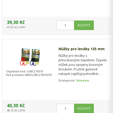
39,30 Kč
47,55 Kč s DPH
Nůžky pro leváky 135 mm
Nůžky pro leváky s
převrácenými čepelemi. Čepele
nůžek jsou spojeny kovovým
šroubem. Pružné gumové
Objednací kód: LUMC210010
rukojeti zajišťují pohodlné
Kód produktu BMS/LUMC210010/PC
držení a precizní střih. Velikost:
Dostupnost:
Skladem
140mm/ 5"
40,30 Kč
48,76 Kč s DPH