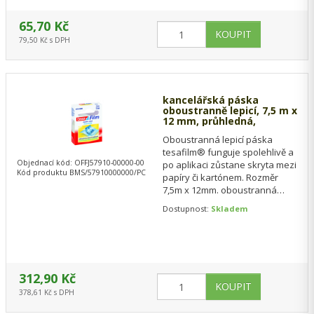
65,70 Kč
79,50 Kč s DPH
kancelářská páska
oboustranně lepicí, 7,5 m x
12 mm, průhledná,
Oboustranná lepicí páska
tesafilm® funguje spolehlivě a
Objednací kód: OFFJ57910-00000-00
po aplikaci zůstane skryta mezi
Kód produktu BMS/57910000000/PC
papíry či kartónem. Rozměr
7,5m x 12mm. oboustranná
lepicí páska po aplikaci
Dostupnost:
Skladem
zůstane skryta…
312,90 Kč
378,61 Kč s DPH