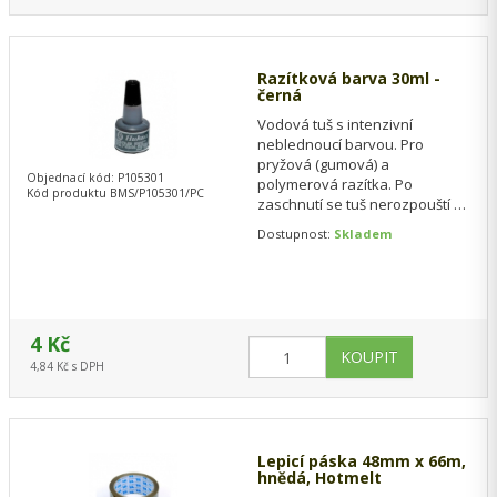
Razítková barva 30ml -
černá
Vodová tuš s intenzivní
neblednoucí barvou. Pro
pryžová (gumová) a
Objednací kód: P105301
polymerová razítka. Po
Kód produktu BMS/P105301/PC
zaschnutí se tuš nerozpouští ve
vodě. Lahvička 30 ml se špičkou
Dostupnost:
Skladem
umožňující napouštění…
4 Kč
4,84 Kč s DPH
Lepicí páska 48mm x 66m,
hnědá, Hotmelt