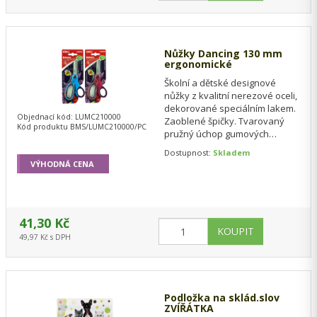
Nůžky Dancing 130 mm
ergonomické
Školní a dětské designové
nůžky z kvalitní nerezové oceli,
dekorované speciálním lakem.
Objednací kód: LUMC210000
Zaoblené špičky. Tvarovaný
Kód produktu BMS/LUMC210000/PC
pružný úchop gumových
rukojetí zajišťuje pohodlné
Dostupnost:
Skladem
držení bez…
VÝHODNÁ CENA
41,30 Kč
49,97 Kč s DPH
Podložka na sklád.slov
ZVÍŘÁTKA