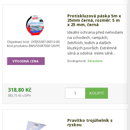
Protiskluzová páska 5m x
25mm černá, rozměr: 5 m
x 25 mm, černá
Ideální ochrana před nehodami
na schodech, rampách,
Objednací kód: OFFJ55587-00012-00
žebřících, lodích a dalších
Kód produktu BMS/55587000120/PC
kluzkých površích. Extrémně
silná a odolná. Velmi silně
lepicí. Voděodolná, odolná
Dostupnost:
Skladem
VÝHODNÁ CENA
teplotě, UV a…
318,80 Kč
385,75 Kč s DPH
Pravítko trojúhelník s
ryskou