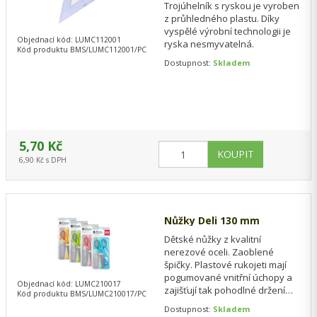
Trojúhelník s ryskou je vyroben
z průhledného plastu. Díky
vyspělé výrobní technologii je
Objednací kód: LUMC112001
ryska nesmyvatelná.
Kód produktu BMS/LUMC112001/PC
Dostupnost:
Skladem
5,70 Kč
6,90 Kč s DPH
Nůžky Deli 130 mm
Dětské nůžky z kvalitní
nerezové oceli. Zaoblené
špičky. Plastové rukojeti mají
pogumované vnitřní úchopy a
Objednací kód: LUMC210017
zajišťují tak pohodlné držení
Kód produktu BMS/LUMC210017/PC
bez otlaků a tím i precizní střih.
Dostupnost:
Skladem
…