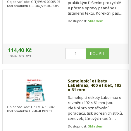
Objednací kód: OFFJ59840-00005-05
praktickým řešením pro rychlé
Kód produktu O-COR/J59840-05-05
a přesné opravy psaného i
tištěného textu. Korekční páska
umožňuje okamžité přepsání
Dostupnost:
Skladem
bez čekání na…
114,40 Kč
138,42 Kč s DPH
Samolepící etikety
Labelmax, 400 etiket, 192
x 61 mm
Samolepicí etikety Labelmax o
rozměru 192 × 61 mm jsou
Objednací kód: EPELMF4L192X61
ideální pro označování
Kód produktu EL/MF-4L192X61
pořadačů, tisk adresních štítků,
cenovek, čárových kódů i
produktových popisků. Jsou
Dostupnost:
Skladem
opatřeny silně…