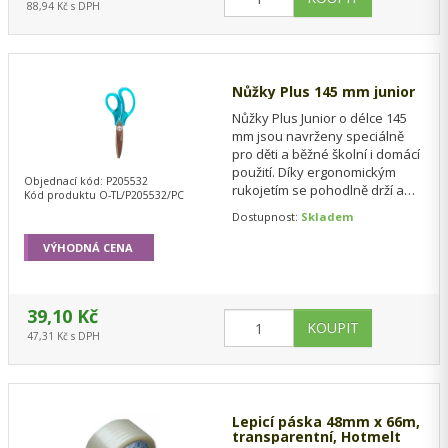
88,94 Kč s DPH
Nůžky Plus 145 mm junior
Nůžky Plus Junior o délce 145
mm jsou navrženy speciálně
pro děti a běžné školní i domácí
použití. Díky ergonomickým
Objednací kód: P205532
rukojetím se pohodlně drží a
Kód produktu O-TL/P205532/PC
umožňují přesné a bezpečné…
Dostupnost:
Skladem
VÝHODNÁ CENA
39,10 Kč
47,31 Kč s DPH
Lepicí páska 48mm x 66m,
transparentní, Hotmelt