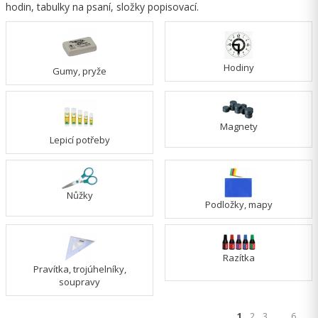
hodin, tabulky na psaní, složky popisovací.
Hodiny
Gumy, pryže
Magnety
Lepicí potřeby
Nůžky
Podložky, mapy
Razítka
Pravítka, trojúhelníky,
soupravy
1
2
3
…
6