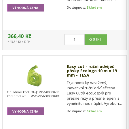
stolní odvíječ na stůl do
Dostupnost:
Skladem
VÝHODNÁ CENA
kanceláře nebo…
366,40 Kč
443,34 Kč s DPH
Easy cut - ruční odvíječ
pásky Ecologo 10 m x 19
mm - TESA
Ergonomicky navržený,
inovativní ruční odvíječ tesa
Objednací kód: OFFJ57956-00000-00
Easy Cut® ecoLogo® pro
Kód produktu BMS/57956000000/PC
přesné řezy a přesné lepení s
vyměnitelnou náplní. Vyroben z
recyklovaného plastu. Rozměr
Dostupnost:
Skladem
VÝHODNÁ CENA
33m x 19mm.…