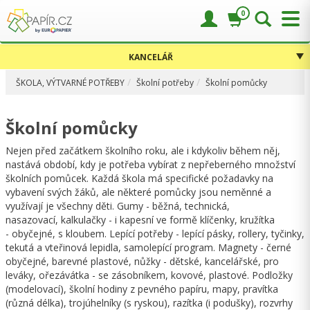
0
KANCELÁŘ
ŠKOLA, VÝTVARNÉ POTŘEBY
Školní potřeby
Školní pomůcky
Školní pomůcky
Nejen před začátkem školního roku, ale i kdykoliv během něj,
nastává období, kdy je potřeba vybírat z nepřeberného množství
školních pomůcek. Každá škola má specifické požadavky na
vybavení svých žáků, ale některé pomůcky jsou neměnné a
využívají je všechny děti. Gumy - běžná, technická,
nasazovací, kalkulačky - i kapesní ve formě klíčenky, kružítka
- obyčejné, s kloubem. Lepící potřeby - lepící pásky, rollery, tyčinky,
tekutá a vteřinová lepidla, samolepící program. Magnety - černé
obyčejné, barevné plastové, nůžky - dětské, kancelářské, pro
leváky, ořezávátka - se zásobníkem, kovové, plastové. Podložky
(modelovací), školní hodiny z pevného papíru, mapy, pravítka
(různá délka), trojúhelníky (s ryskou), razítka (i podušky), rozvrhy