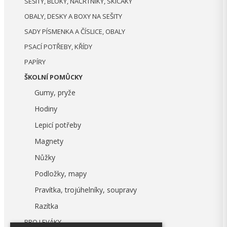
SEŠITY, BLOKY, NÁČRTNÍKY, SKICÁKY
OBALY, DESKY A BOXY NA SEŠITY
SADY PÍSMENKA A ČÍSLICE, OBALY
PSACÍ POTŘEBY, KŘÍDY
PAPÍRY
ŠKOLNÍ POMŮCKY
Gumy, pryže
Hodiny
Lepicí potřeby
Magnety
Nůžky
Podložky, mapy
Pravítka, trojúhelníky, soupravy
Razítka
PRO LEVÁKY