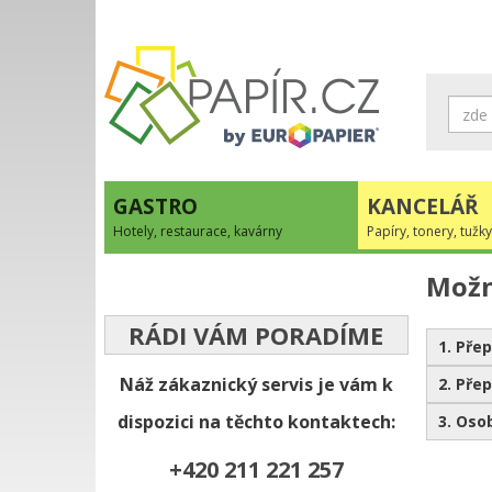
GASTRO
KANCELÁŘ
Hotely, restaurace, kavárny
Papíry, tonery, tužky
Možn
RÁDI VÁM PORADÍME
1. Pře
Náž zákaznický servis je vám k
2. Pře
dispozici na těchto kontaktech:
3. Oso
+420 211 221 257