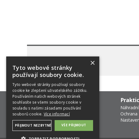
×
Tyto webové stránky
používají soubory cookie.
Tyto webové stránky používají soubory
cookie ke zlepšení uživatelského zážitku.
Používáním našich webových stránek
Prakti
souhlasíte se všemi soubory cookie v
Náhradní
souladu s našimi zásadami používání
Ochrana 
souborů cookie.
Více informací
Nastaven
VŠE PŘIJMOUT
PŘIJMOUT NEZBYTNÉ
ZOBRAZIT PODROBNOSTI