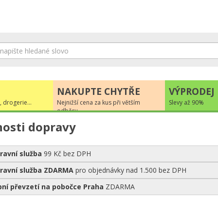
NAKUPTE CHYTŘE
VÝPRODEJ
, drogerie...
Nejnižší cena za kus při větším
Slevy až 90%
odběru
osti dopravy
pravní služba
99 Kč bez DPH
pravní služba ZDARMA
pro objednávky nad 1.500
bez DPH
bní převzetí na pobočce Praha
ZDARMA