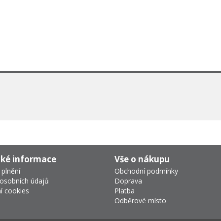
cké informace
Vše o nákupu
 plnění
Obchodní podmínky
osobních údajů
Doprava
í cookies
Platba
Odběrové místo