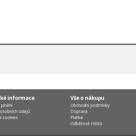
cké informace
Vše o nákupu
 plnění
Obchodní podmínky
osobních údajů
Doprava
í cookies
Platba
Odběrové místo