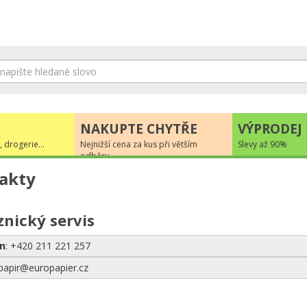
NAKUPTE CHYTŘE
VÝPRODEJ
, drogerie...
Nejnižší cena za kus při větším
Slevy až 90%
odběru
akty
nický servis
n
: +420 211 221 257
 papir@europapier.cz