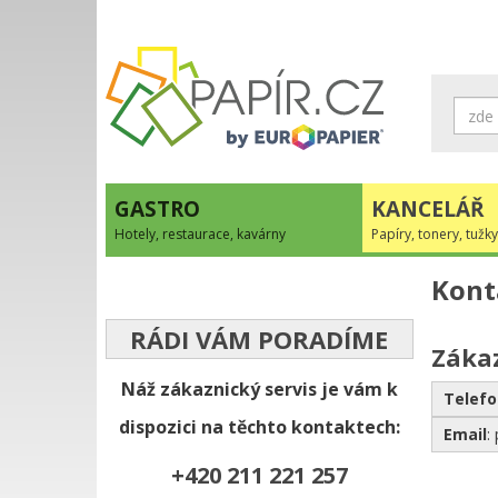
GASTRO
KANCELÁŘ
Hotely, restaurace, kavárny
Papíry, tonery, tužky
Kont
RÁDI VÁM PORADÍME
Zákaz
Náž zákaznický servis je vám k
Telefo
dispozici na těchto kontaktech:
Email
:
+420 211 221 257