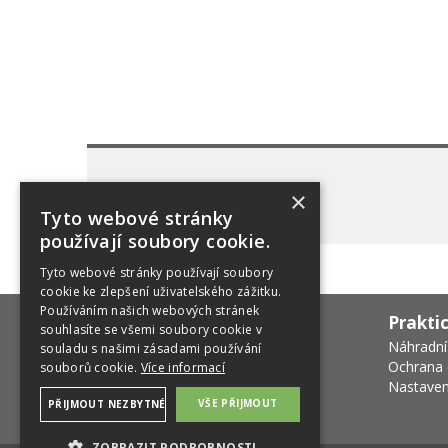
×
Tyto webové stránky
používají soubory cookie.
Tyto webové stránky používají soubory
cookie ke zlepšení uživatelského zážitku.
Používáním našich webových stránek
Prakti
souhlasíte se všemi soubory cookie v
Náhradní
souladu s našimi zásadami používání
Ochrana 
souborů cookie.
Více informací
Nastaven
VŠE PŘIJMOUT
PŘIJMOUT NEZBYTNÉ
ZOBRAZIT PODROBNOSTI