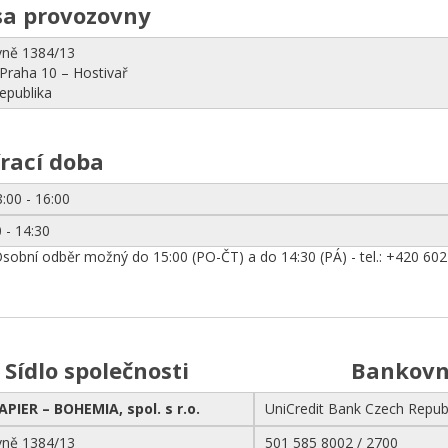
sa provozovny
vně 1384/13
Praha 10 – Hostivař
epublika
rací doba
8:00 - 16:00
 - 14:30
sobní odběr možný do 15:00 (PO-ČT) a do 14:30 (PÁ) - tel.: +420 60
Sídlo společnosti
Bankovní
PIER – BOHEMIA, spol. s r.o.
UniCredit Bank Czech Republi
vně 1384/13
501 585 8002 / 2700