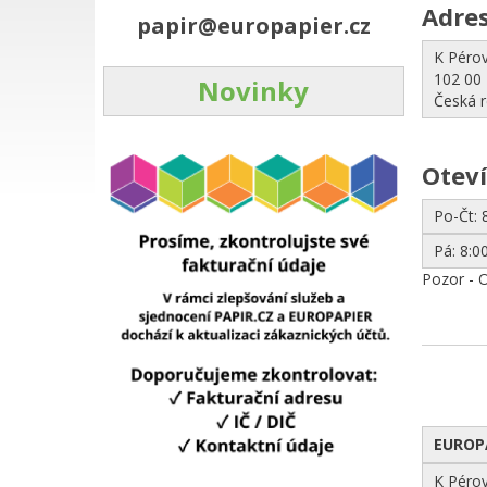
Adre
papir@europapier.cz
K Péro
102 00 
Novinky
Česká r
Oteví
Po-Čt: 
Pá: 8:00
Pozor - O
EUROPA
K Péro