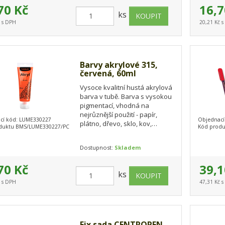
70 Kč
16,7
ks
č s DPH
20,21 Kč 
Barvy akrylové 315,
červená, 60ml
Vysoce kvalitní hustá akrylová
barva v tubě. Barva s vysokou
pigmentací, vhodná na
nejrůznější použití - papír,
cí kód: LUME330227
Objednací
plátno, dřevo, sklo, kov,
duktu BMS/LUME330227/PC
Kód prod
kámen, keramika, textil apod.
Barvy se…
Dostupnost:
Skladem
70 Kč
39,1
ks
č s DPH
47,31 Kč 
Fix sada CENTROPEN