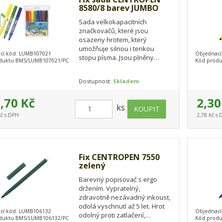
8580/8 barev JUMBO
Sada velkokapacitních
značkovačů, které jsou
osazeny hrotem, který
umožňuje silnou i tenkou
cí kód: LUMB107021
Objednací
stopu písma. Jsou plněny
duktu BMS/LUMB107021/PC
Kód prod
zdravotně nezávadným a
vypratelným inkoustem. Velká
Dostupnost:
Skladem
zásoba…
,70 Kč
2,30
ks
Kč s DPH
2,78 Kč s
Fix CENTROPEN 7550
zelený
Barevný popisovač s ergo
držením. Vypratelný,
zdravotně nezávadný inkoust,
odolá vyschnutí až 5 let. Hrot
cí kód: LUMB106132
Objednací
odolný proti zatlačení,
duktu BMS/LUMB106132/PC
Kód prod