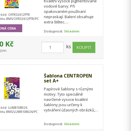
Kvalitní vysoce pigmentované
vodové barvy. Při
opakovaném používaní
 kód: OFFR32612PTR
nepraskají. Balení obsahuje
uktu BMS/OFR32612PTR/PC
extra štětec.
EAN: 5907690832612
DNÁ CENA
Dostupnost:
Skladem
0 Kč
ks
s DPH
Šablona CENTROPEN
set A+
Papírové šablony s různými
motivy. Tyto speciálně
navržené vysoce kvalitní
šablony jsou určeny k
 kód: LUMB108026
vytváření úžasných obrázků,
uktu BMS/LUMB108026/PC
kterými si můžete například
vyzdobit své pořadače,…
Dostupnost:
Skladem