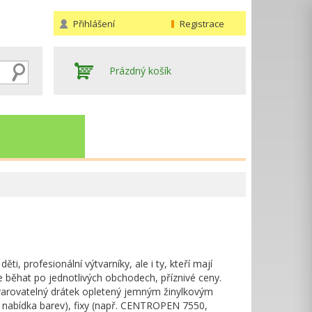
Přihlášení
Registrace
Prázdný košík
Hledat
i, profesionální výtvarníky, ale i ty, kteří mají
e běhat po jednotlivých obchodech, příznivé ceny.
(tvarovatelný drátek opletený jemným žinylkovým
 nabídka barev), fixy (např. CENTROPEN 7550,