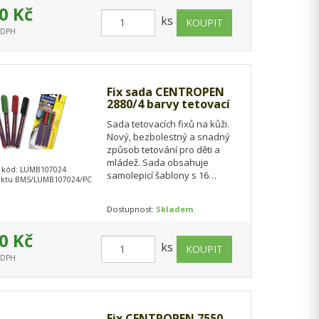
0 Kč
ks
s DPH
Fix sada CENTROPEN
2880/4 barvy tetovací
Sada tetovacích fixů na kůži.
Nový, bezbolestný a snadný
způsob tetování pro děti a
mládež. Sada obsahuje
 kód: LUMB107024
samolepicí šablony s 16
uktu BMS/LUMB107024/PC
motivy, které se dají
opakovaně použít a 4…
Dostupnost:
Skladem
0 Kč
ks
s DPH
Fix CENTROPEN 7550