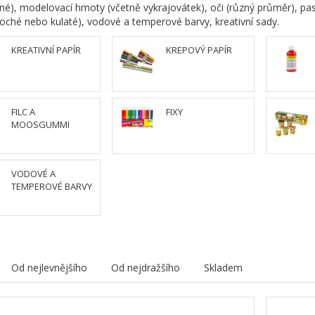
nné), modelovací hmoty (včetně vykrajovátek), oči (různý průměr), pas
loché nebo kulaté), vodové a temperové barvy, kreativní sady.
KREATIVNÍ PAPÍR
KREPOVÝ PAPÍR
FILC A
FIXY
MOOSGUMMI
VODOVÉ A
TEMPEROVÉ BARVY
Od nejlevnějšího
Od nejdražšího
Skladem