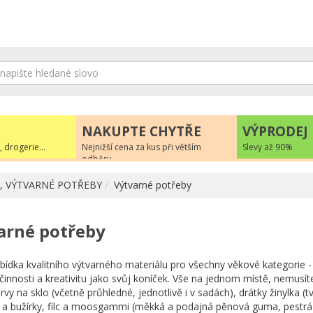
NAKUPTE CHYTŘE
VÝPRODEJ
, drogerie...
Nejnižší cena za kus při větším
Slevy až 90%
odběru
, VÝTVARNÉ POTŘEBY
Výtvarné potřeby
arné potřeby
bídka kvalitního výtvarného materiálu pro všechny věkové kategorie - dět
činnosti a kreativitu jako svůj koníček. Vše na jednom místě, nemusít
vy na sklo (včetně průhledné, jednotlivě i v sadách), drátky žinylka 
 a bužírky, filc a moosgammi (měkká a podajná pěnová guma, pestrá