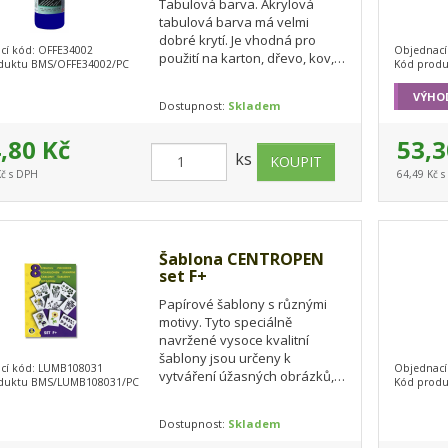
Tabulová barva. Akrylová
tabulová barva má velmi
dobré krytí. Je vhodná pro
cí kód: OFFE34002
Objednací
použití na karton, dřevo, kov,
duktu BMS/OFFE34002/PC
Kód prod
stěny atd. Natřete 2 vrstvy
křížem a nechte 24…
VÝHO
Dostupnost:
Skladem
,80 Kč
53,3
ks
Kč s DPH
64,49 Kč 
Šablona CENTROPEN
set F+
Papírové šablony s různými
motivy. Tyto speciálně
navržené vysoce kvalitní
šablony jsou určeny k
cí kód: LUMB108031
Objednací
vytváření úžasných obrázků,
duktu BMS/LUMB108031/PC
Kód prod
kterými si můžete například
vyzdobit své pořadače,…
Dostupnost:
Skladem