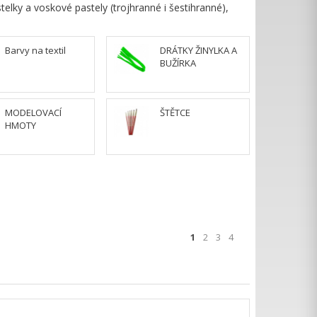
telky a voskové pastely (trojhranné i šestihranné),
Barvy na textil
DRÁTKY ŽINYLKA A
BUŽÍRKA
MODELOVACÍ
ŠTĚTCE
HMOTY
1
2
3
4