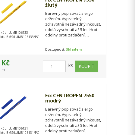
žlutý
Barevný popisovač s ergo
držením. Vypratelný,
zdravotně nezávadný inkoust,
odolá vyschnutí až 5 let. Hrot
 kód: LUMB106133
odolný proti zatlačení,
uktu BMS/LUMB106133/PC
ventilační chránítko. Barva:
žlutá Šíře stopy:…
Dostupnost:
Skladem
 Kč
ks
 DPH
Fix CENTROPEN 7550
modrý
Barevný popisovač s ergo
držením. Vypratelný,
zdravotně nezávadný inkoust,
odolá vyschnutí až 5 let. Hrot
 kód: LUMB106131
odolný proti zatlačení,
uktu BMS/LUMB106131/PC