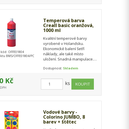
Temperová barva
Creall basic oranžová,
1000 ml
Kvalitní temperové barvy
vyrobené v Holandsku.
Ekonomické balení šetří
 kód: OFFE01804
náklady, ale také místo
ktu BMS/OFFE01804/PC
uložení. Snadná manipulace.
Vhodné pro školní výtvarné
Dostupnost:
Skladem
práce a zájmové kroužky.…
0 Kč
ks
s DPH
Vodové barvy -
Colorino JUMBO, 8
barev + štětec