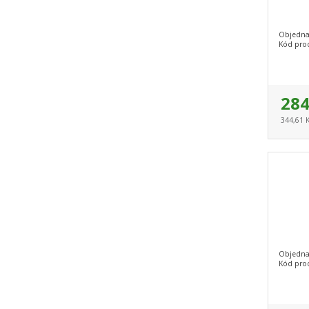
Objedna
Kód pro
284
344,61 
Objedna
Kód pro