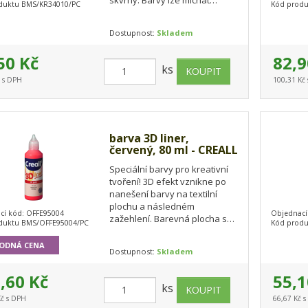
duktu BMS/KR34010/PC
Kód produ
dohromady.
Dostupnost:
Skladem
50 Kč
82,9
ks
č s DPH
100,31 Kč
barva 3D liner,
červený, 80 ml - CREALL
Speciální barvy pro kreativní
tvoření! 3D efekt vznikne po
nanešení barvy na textilní
plochu a následném
cí kód: OFFE95004
Objednací
zažehlení. Barevná plocha se
duktu BMS/OFFE95004/PC
Kód produ
zvětší a vytvoří plastický efekt.
Snadné…
ODNÁ CENA
Dostupnost:
Skladem
,60 Kč
55,1
ks
Kč s DPH
66,67 Kč 