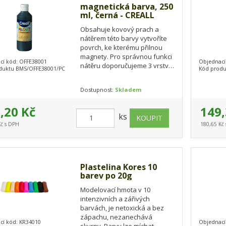
magnetická barva, 250
ml, černá - CREALL
Obsahuje kovový prach a
nátěrem této barvy vytvoříte
povrch, ke kterému přilnou
magnety. Pro správnou funkci
cí kód: OFFE38001
Objednací
nátěru doporučujeme 3 vrstvy
duktu BMS/OFFE38001/PC
Kód produ
nátěru (vždy po zaschnutí
poslední…
Dostupnost:
Skladem
,20 Kč
149,
ks
Kč s DPH
180,65 Kč
Plastelina Kores 10
barev po 20g
Modelovací hmota v 10
intenzivních a zářivých
barvách, je netoxická a bez
zápachu, nezanechává
cí kód: KR34010
Objednací
skvrny. Barvy lze míchat