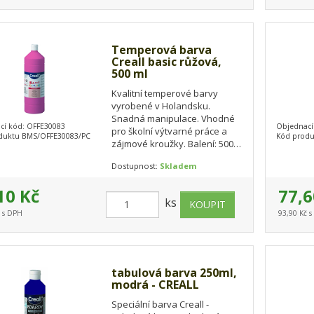
Temperová barva
Creall basic růžová,
500 ml
Kvalitní temperové barvy
vyrobené v Holandsku.
Snadná manipulace. Vhodné
cí kód: OFFE30083
Objednací
pro školní výtvarné práce a
duktu BMS/OFFE30083/PC
Kód produ
zájmové kroužky. Balení: 500
ml.
Dostupnost:
Skladem
10 Kč
77,6
ks
č s DPH
93,90 Kč 
tabulová barva 250ml,
modrá - CREALL
Speciální barva Creall -