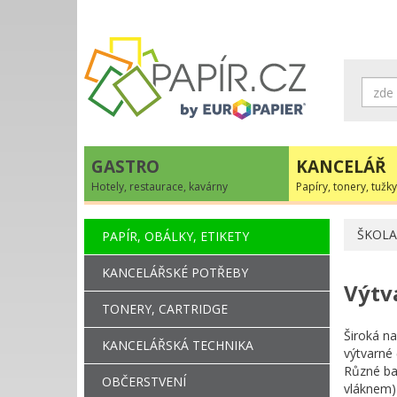
GASTRO
KANCELÁŘ
Hotely, restaurace, kavárny
Papíry, tonery, tužky
ŠKOLA
PAPÍR, OBÁLKY, ETIKETY
KANCELÁŘSKÉ POTŘEBY
Výtv
TONERY, CARTRIDGE
Široká na
KANCELÁŘSKÁ TECHNIKA
výtvarné 
Různé bar
OBČERSTVENÍ
vláknem)