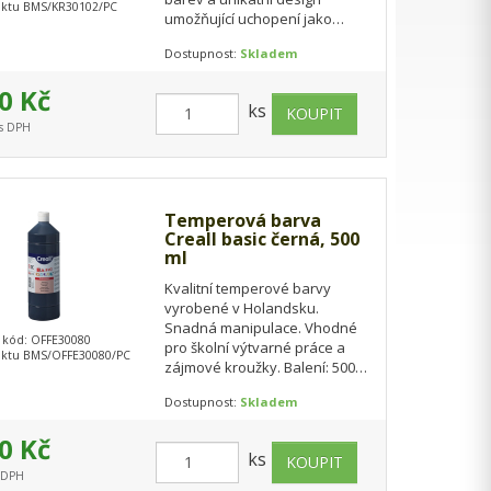
ktu BMS/KR30102/PC
umožňující uchopení jako
malířskou paletu.
Dostupnost:
Skladem
0 Kč
ks
 s DPH
Temperová barva
Creall basic černá, 500
ml
Kvalitní temperové barvy
vyrobené v Holandsku.
Snadná manipulace. Vhodné
 kód: OFFE30080
pro školní výtvarné práce a
ktu BMS/OFFE30080/PC
zájmové kroužky. Balení: 500
ml.
Dostupnost:
Skladem
0 Kč
ks
s DPH