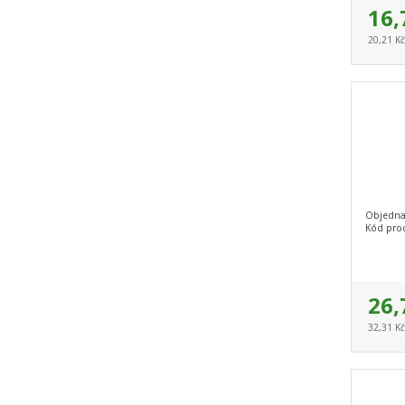
16,
20,21 K
Objedna
Kód pro
26,
32,31 K