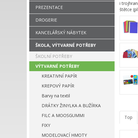
i trojhra
PREZENTACE
štětce (p
DROGERIE
KANCELÁŘSKÝ NÁBYTEK
ŠKOLA, VÝTVARNÉ POTŘEBY
ŠKOLNÍ POTŘEBY
VÝTVARNÉ POTŘEBY
KREATIVNÍ PAPÍR
KREPOVÝ PAPÍR
Barvy na textil
DRÁTKY ŽINYLKA A BUŽÍRKA
FILC A MOOSGUMMI
Top
FIXY
MODELOVACÍ HMOTY