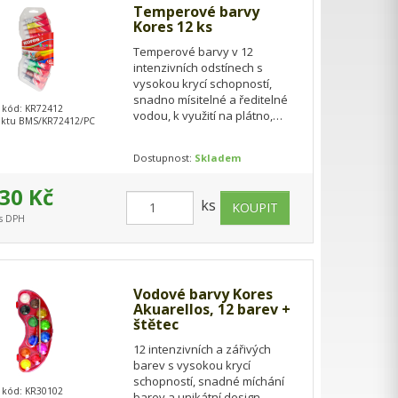
Temperové barvy
Kores 12 ks
Temperové barvy v 12
intenzivních odstínech s
vysokou krycí schopností,
snadno mísitelné a ředitelné
 kód: KR72412
vodou, k využití na plátno,
ktu BMS/KR72412/PC
papír i karton. Jsou v
omyvatelném obalu, který…
Dostupnost:
Skladem
30 Kč
ks
 s DPH
Vodové barvy Kores
Akuarellos, 12 barev +
štětec
12 intenzivních a zářivých
barev s vysokou krycí
schopností, snadné míchání
 kód: KR30102
barev a unikátní design