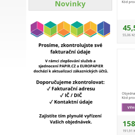
Novinky
Kód pro
45,
55,06 K
Objedna
Kód pro
VÝH
158
191,91 