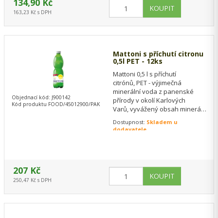
134,90 Kč
163,23 Kč s DPH
Mattoni s příchutí citronu
0,5l PET - 12ks
Mattoni 0,5 l s příchutí
citrónů, PET - výjimečná
minerální voda z panenské
Objednací kód: J900142
přírody v okolí Karlových
Kód produktu FOOD/45012900/PAK
Varů, vyvážený obsah minerálů,
ideální pro zdravou chuť do
Dostupnost:
Skladem u
života, ke…
dodavatele
207 Kč
250,47 Kč s DPH