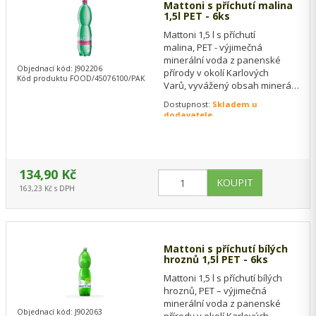
Mattoni s příchutí malina
1,5l PET - 6ks
Mattoni 1,5 l s příchutí
malina, PET - výjimečná
minerální voda z panenské
Objednací kód: J902206
přírody v okolí Karlových
Kód produktu FOOD/45076100/PAK
Varů, vyvážený obsah minerálů,
ideální pro zdravou chuť do
Dostupnost:
Skladem u
života, ke…
dodavatele
134,90 Kč
163,23 Kč s DPH
Mattoni s příchutí bílých
hroznů 1,5l PET - 6ks
Mattoni 1,5 l s příchutí bílých
hroznů, PET – výjimečná
minerální voda z panenské
Objednací kód: J902063