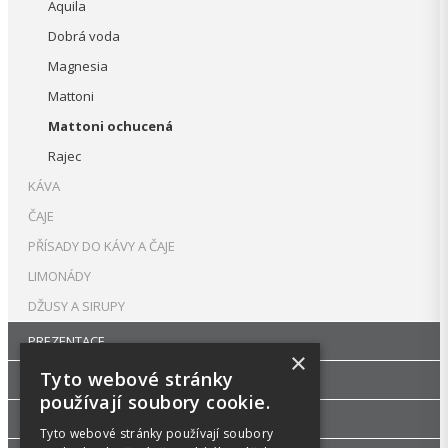
Aquila
Dobrá voda
Magnesia
Mattoni
Mattoni ochucená
Rajec
KÁVA
ČAJE
PŘÍSADY DO KÁVY A ČAJE
LIMONÁDY
DŽUSY A SIRUPY
PREZENTACE
×
Tyto webové stránky
DROGERIE
používají soubory cookie.
KANCELÁŘSKÝ NÁBYTEK
Tyto webové stránky používají soubory