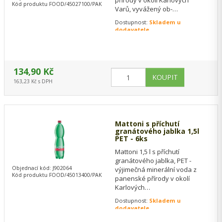
přírody v okolí Karlových
Kód produktu FOOD/45027100/PAK
Varů, vyvážený ob­
sah minerálů, ideální pro
Dostupnost:
Skladem u
zdravou chuť do života, ke…
dodavatele
134,90 Kč
163,23 Kč s DPH
Mattoni s příchutí
granátového jablka 1,5l
PET - 6ks
Mattoni 1,5 l s příchutí
granátového jablka, PET -
Objednací kód: J902064
výjimečná minerální voda z
Kód produktu FOOD/45013400/PAK
panenské přírody v okolí
Karlových
Varů, vyvážený obsah minerálů,
Dostupnost:
Skladem u
ideální pro zdravou chuť do
dodavatele
života,…