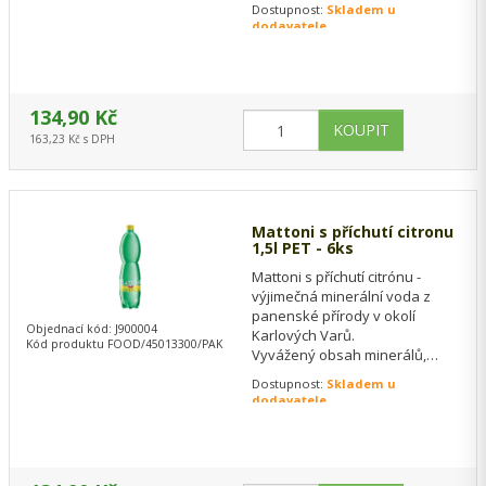
ideální pro zdravou chuť do
Dostupnost:
Skladem u
života, ke…
dodavatele
134,90 Kč
163,23 Kč s DPH
Mattoni s příchutí citronu
1,5l PET - 6ks
Mattoni s příchutí citrónu -
výjimečná minerální voda z
panenské přírody v okolí
Objednací kód: J900004
Karlových Varů.
Kód produktu FOOD/45013300/PAK
Vyvážený obsah minerálů,
ideální pro zdravou chuť do
Dostupnost:
Skladem u
života, ke každodennímu…
dodavatele