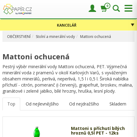
0
KANCELÁŘ
OBČERSTVENÍ
Stolní a minerální vody
Mattoni ochucená
Mattoni ochucená
Pestrý výběr minerální vody Mattoni ochucená, PET. Výjimečná
minerální voda z pramenů v okolí Karlových Varů, s vyváženým
obsahem minerálů, perlivá, neperlivá, 1,5 l i 0,5 l. Široká nabídka
příchutí - citrón, pomeranč (i červený), grapefruit, broskev, malina,
granátové i zelené jablko, bílé hrozny, hruška, lesní plody.
Top
Od nejlevnějšího
Od nejdražšího
Skladem
Mattoni s příchutí bílých
hroznů 0,5l PET - 12ks