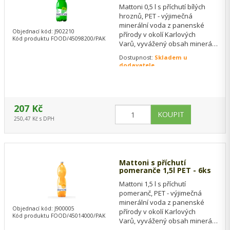
Mattoni 0,5 l s příchutí bílých
hroznů, PET - výjimečná
minerální voda z panenské
Objednací kód: J902210
přírody v okolí Karlových
Kód produktu FOOD/45098200/PAK
Varů, vyvážený obsah minerálů,
ideální pro zdravou chuť do
Dostupnost:
Skladem u
života, ke…
dodavatele
207 Kč
250,47 Kč s DPH
Mattoni s příchutí
pomeranče 1,5l PET - 6ks
Mattoni 1,5 l s příchutí
pomeranč, PET - výjimečná
minerální voda z panenské
Objednací kód: J900005
přírody v okolí Karlových
Kód produktu FOOD/45014000/PAK
Varů, vyvážený obsah minerálů,