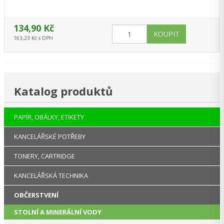
134,90 Kč
163,23 Kč s DPH
Katalog produktů
PAPÍR, OBÁLKY, ETIKETY
KANCELÁŘSKÉ POTŘEBY
TONERY, CARTRIDGE
KANCELÁŘSKÁ TECHNIKA
OBČERSTVENÍ
STOLNÍ A MINERÁLNÍ VODY