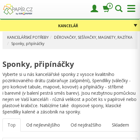
0
KANCELÁŘ
KANCELÁŘSKÉ POTŘEBY
DĚROVAČKY, SEŠÍVAČKY, MAGNETY, RAZÍTKA
Sponky, připínáčky
Sponky, připínáčky
Vyberte si u nás kancelářské sponky z vysoce kvalitního
pozinkovaného drátu (zabraňuje zašpinění), špendlíky (válečky -
pro korkové tabule, mapové, kovové) a připínáčky - stříbrné
i barevné (v balení pestrá směs barev). Jsou nezbytnou pomůckou
nejen ve Vaší kanceláři - různá velikost a počet ks v papírové nebo
plastové krabičce. Nabízíme také dopisové spony, klasické
špendlíky kalené a zásobník na sponky.
Top
Od nejlevnějšího
Od nejdražšího
Skladem