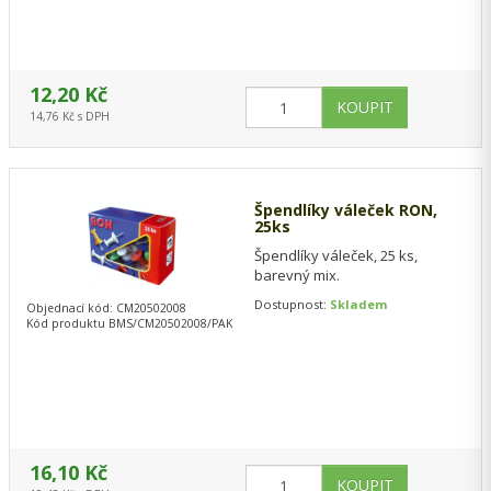
12,20 Kč
14,76 Kč s DPH
Špendlíky váleček RON,
25ks
Špendlíky váleček, 25 ks,
barevný mix.
Dostupnost:
Skladem
Objednací kód: CM20502008
Kód produktu BMS/CM20502008/PAK
16,10 Kč