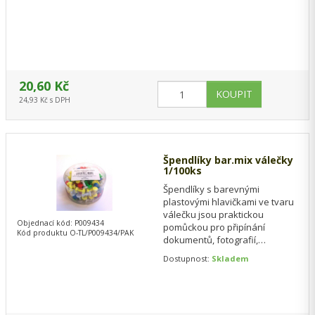
20,60 Kč
24,93 Kč s DPH
Špendlíky bar.mix válečky
1/100ks
Špendlíky s barevnými
plastovými hlavičkami ve tvaru
válečku jsou praktickou
Objednací kód: P009434
pomůckou pro připínání
Kód produktu O-TL/P009434/PAK
dokumentů, fotografií,
poznámek nebo plánů na
Dostupnost:
Skladem
korkové nástěnky. Díky
výrazným…