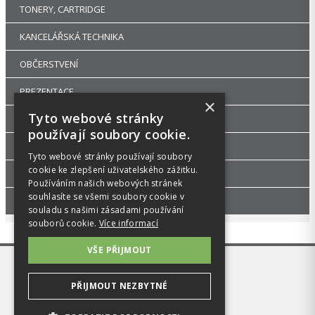
TONERY, CARTRIDGE
KANCELÁŘSKÁ TECHNIKA
OBČERSTVENÍ
PREZENTACE
×
Tyto webové stránky
DROGERIE
používají soubory cookie.
KANCELÁŘSKÝ NÁBYTEK
Tyto webové stránky používají soubory
cookie ke zlepšení uživatelského zážitku.
ŠKOLA, VÝTVARNÉ POTŘEBY
Používáním našich webových stránek
souhlasíte se všemi soubory cookie v
PŘÍSLUŠENSTVÍ
souladu s našimi zásadami používání
souborů cookie.
Více informací
VŠE PŘIJMOUT
PŘIJMOUT NEZBYTNÉ