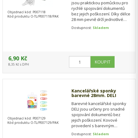
jsou praktickou pomůckou pro
rychlé spojování dokumentů
Objednací kód: P007118
bez jejich poškození. Díky délce
Kód produktu O-TL/P007118/PAK
28 mm pevně drží jednotlivé
listy pohromadě a umožňují
Dostupnost:
Skladem
jejich…
6,90 Kč
8,35 Kč s DPH
Kancelářské sponky
barevné 28mm. DELI
Barevné kancelářské sponky
DELI jsou určeny pro snadné
spojování dokumentů bez
Objednací kód: P007129
jejich poškození. Kovové
Kód produktu O-TL/P007129/PAK
provedení s barevným
plastovým potahem zajišťuje
Dostupnost:
Skladem
pevné uchycení listů a…