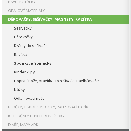
PSACÍ POTŘEBY
OBALOVÉ MATERIÁLY
DĚROVAČKY, SEŠÍVAČKY, MAGNETY, RAZÍTKA
Sešívačky
Děrovačky
Drátky do sešívaček
Razítka
Sponky, připínáčky
Binder klipy
Dopisní nože, pravítka, rozešívače, navlhčovače
Nůžky
Odlamovací nože
BLOČKY, TISKOPISY, BLOKY, PAUZOVACÍ PAPÍR
KOREKČNÍ A LEPÍCÍ PROSTŘEDKY
DIÁŘE, MAPY ADK