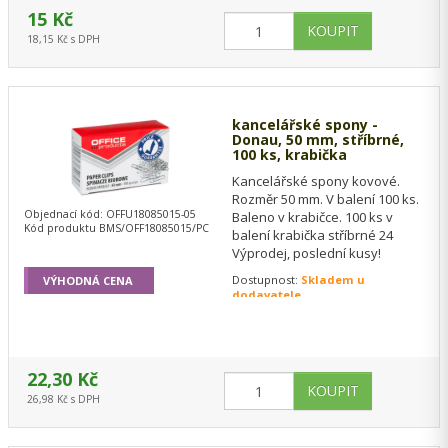
15 Kč
18,15 Kč s DPH
kancelářské spony -
Donau, 50 mm, stříbrné,
100 ks, krabička
Kancelářské spony kovové.
Rozměr 50 mm. V balení 100 ks.
Objednací kód: OFFU18085015-05
Baleno v krabičce. 100 ks v
Kód produktu BMS/OFF18085015/PC
balení krabička stříbrné 24
Výprodej, poslední kusy!
Dostupnost:
Skladem u
VÝHODNÁ CENA
dodavatele
22,30 Kč
26,98 Kč s DPH