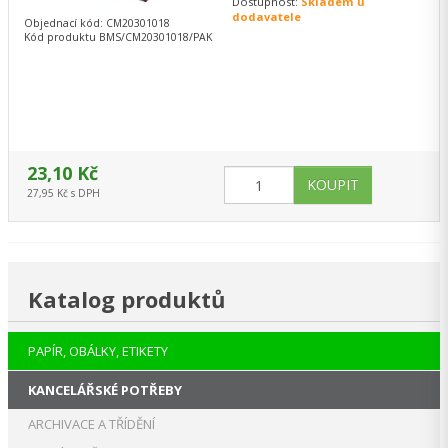
Dostupnost:
Skladem u
dodavatele
Objednací kód: CM20301018
Kód produktu BMS/CM20301018/PAK
23,10 Kč
27,95 Kč s DPH
Katalog produktů
PAPÍR, OBÁLKY, ETIKETY
KANCELÁŘSKÉ POTŘEBY
ARCHIVACE A TŘÍDĚNÍ