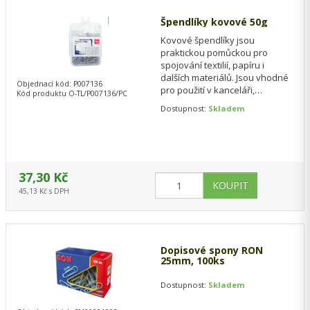
Špendlíky kovové 50g
Kovové špendlíky jsou
praktickou pomůckou pro
spojování textilií, papíru i
dalších materiálů. Jsou vhodné
Objednací kód: P007136
pro použití v kanceláři,
Kód produktu O-TL/P007136/PC
domácnosti, škole i při šicích a
Dostupnost:
Skladem
kreativních…
37,30 Kč
45,13 Kč s DPH
Dopisové spony RON
25mm, 100ks
Dostupnost:
Skladem