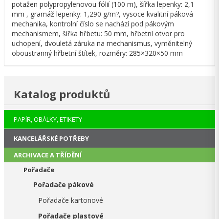
potažen polypropylenovou fólií (100 m), šířka lepenky: 2,1
mm , gramáž lepenky: 1,290 g/m?, vysoce kvalitní páková
mechanika, kontrolní číslo se nachází pod pákovým
mechanismem, šířka hřbetu: 50 mm, hřbetní otvor pro
uchopení, dvouletá záruka na mechanismus, vyměnitelný
oboustranný hřbetní štítek, rozměry: 285×320×50 mm
Katalog produktů
PAPÍR, OBÁLKY, ETIKETY
KANCELÁŘSKÉ POTŘEBY
ARCHIVACE A TŘÍDĚNÍ
Pořadače
Pořadače pákové
Pořadače kartonové
Pořadače plastové