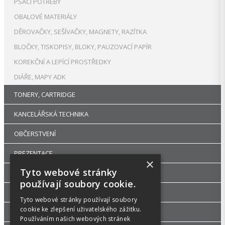
PSACÍ POTŘEBY
OBALOVÉ MATERIÁLY
DĚROVAČKY, SEŠÍVAČKY, MAGNETY, RAZÍTKA
BLOČKY, TISKOPISY, BLOKY, PAUZOVACÍ PAPÍR
KOREKČNÍ A LEPÍCÍ PROSTŘEDKY
DIÁŘE, MAPY ADK
TONERY, CARTRIDGE
KANCELÁŘSKÁ TECHNIKA
OBČERSTVENÍ
PREZENTACE
×
Tyto webové stránky
DROGERIE
používají soubory cookie.
KANCELÁŘSKÝ NÁBYTEK
Tyto webové stránky používají soubory
cookie ke zlepšení uživatelského zážitku.
ŠKOLA, VÝTVARNÉ POTŘEBY
Používáním našich webových stránek