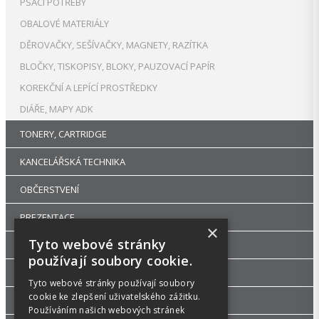
PSACÍ POTŘEBY
OBALOVÉ MATERIÁLY
DĚROVAČKY, SEŠÍVAČKY, MAGNETY, RAZÍTKA
BLOČKY, TISKOPISY, BLOKY, PAUZOVACÍ PAPÍR
KOREKČNÍ A LEPÍCÍ PROSTŘEDKY
DIÁŘE, MAPY ADK
TONERY, CARTRIDGE
KANCELÁŘSKÁ TECHNIKA
OBČERSTVENÍ
PREZENTACE
×
Tyto webové stránky
DROGERIE
používají soubory cookie.
KANCELÁŘSKÝ NÁBYTEK
Tyto webové stránky používají soubory
cookie ke zlepšení uživatelského zážitku.
ŠKOLA, VÝTVARNÉ POTŘEBY
Používáním našich webových stránek