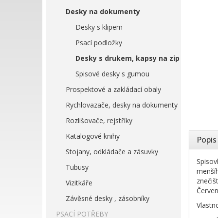
Desky na dokumenty
Desky s klipem
Psací podložky
Desky s drukem, kapsy na zip
Spisové desky s gumou
Prospektové a zakládací obaly
Rychlovazače, desky na dokumenty
Rozlišovače, rejstříky
Katalogové knihy
Popis
Stojany, odkládače a zásuvky
Spisov
Tubusy
menšíh
znečiš
Vizitkáře
Červen
Závěsné desky , zásobníky
Vlastno
PSACÍ POTŘEBY