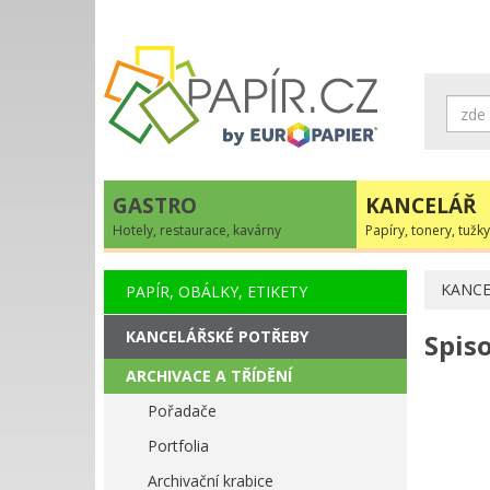
GASTRO
KANCELÁŘ
Hotely, restaurace, kavárny
Papíry, tonery, tužky
KANCE
PAPÍR, OBÁLKY, ETIKETY
KANCELÁŘSKÉ POTŘEBY
Spis
ARCHIVACE A TŘÍDĚNÍ
Pořadače
Portfolia
Archivační krabice