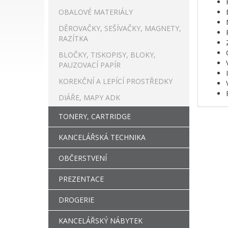
OBALOVÉ MATERIÁLY
DĚROVAČKY, SEŠÍVAČKY, MAGNETY,
RAZÍTKA
BLOČKY, TISKOPISY, BLOKY,
PAUZOVACÍ PAPÍR
KOREKČNÍ A LEPÍCÍ PROSTŘEDKY
DIÁŘE, MAPY ADK
TONERY, CARTRIDGE
KANCELÁŘSKÁ TECHNIKA
OBČERSTVENÍ
PREZENTACE
DROGERIE
KANCELÁŘSKÝ NÁBYTEK