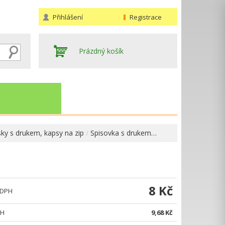
Přihlášení
Registrace
Prázdný košík
ky s drukem, kapsy na zip
Spisovka s drukem…
Hledat
8 Kč
 DPH
PH
9,68 Kč