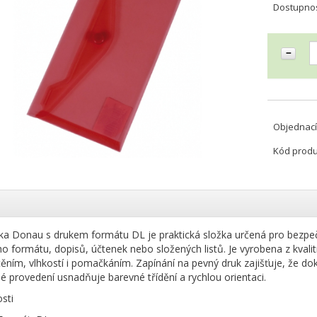
Dostupno
Objednací
Kód prod
ka Donau s drukem formátu DL je praktická složka určená pro bezpe
o formátu, dopisů, účtenek nebo složených listů. Je vyrobena z kvali
těním, vlhkostí i pomačkáním. Zapínání na pevný druk zajišťuje, že
é provedení usnadňuje barevné třídění a rychlou orientaci.
sti