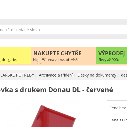
NAKUPTE CHYTŘE
VÝPRODEJ
, drogerie...
Nejnižší cena za kus při větším
Slevy až 90%
odběru
LÁŘSKÉ POTŘEBY
Archivace a třídění
Desky na dokumenty
des
ovka s drukem Donau DL - červené
Cena bez
Cena s D