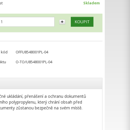
st
Skladem
 kód
OFFU8548001PL-04
uktu
O-TO/U8548001PL-04
čné ukládání, přenášení a ochranu dokumentů
tního polypropylenu, který chrání obsah před
 dokumenty zůstanou bezpečně na svém místě.