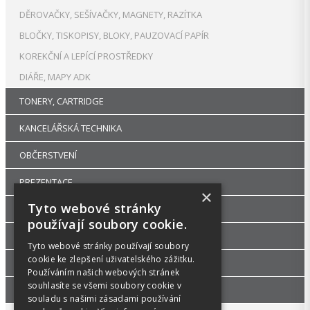
DĚROVAČKY, SEŠÍVAČKY, MAGNETY, RAZÍTKA
BLOČKY, TISKOPISY, BLOKY, PAUZOVACÍ PAPÍR
KOREKČNÍ A LEPÍCÍ PROSTŘEDKY
DIÁŘE, MAPY ADK
TONERY, CARTRIDGE
KANCELÁŘSKÁ TECHNIKA
OBČERSTVENÍ
PREZENTACE
×
Tyto webové stránky
DROGERIE
používají soubory cookie.
KANCELÁŘSKÝ NÁBYTEK
Tyto webové stránky používají soubory
cookie ke zlepšení uživatelského zážitku.
ŠKOLA, VÝTVARNÉ POTŘEBY
Používáním našich webových stránek
souhlasíte se všemi soubory cookie v
PŘÍSLUŠENSTVÍ
souladu s našimi zásadami používání