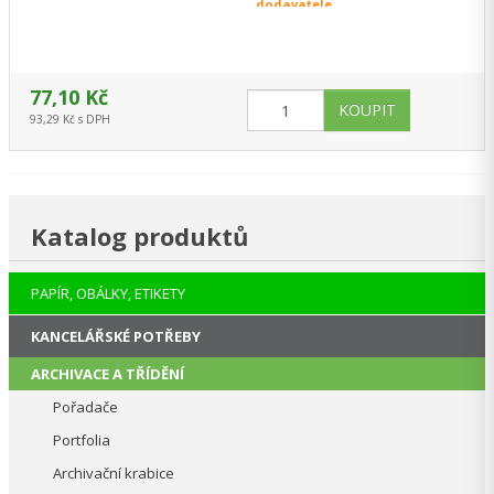
dodavatele
papírů formátu A4 ■Odolný…
77,10 Kč
93,29 Kč s DPH
Katalog produktů
PAPÍR, OBÁLKY, ETIKETY
KANCELÁŘSKÉ POTŘEBY
ARCHIVACE A TŘÍDĚNÍ
Pořadače
Portfolia
Archivační krabice