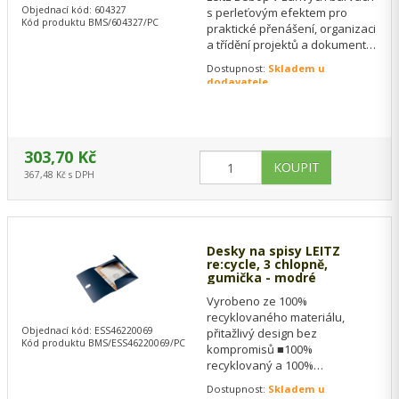
Objednací kód: 604327
s perleťovým efektem pro
Kód produktu BMS/604327/PC
praktické přenášení, organizaci
a třídění projektů a dokumentů.
Vyrobeno z dvouvrstvého…
Dostupnost:
Skladem u
dodavatele
303,70 Kč
367,48 Kč s DPH
Desky na spisy LEITZ
re:cycle, 3 chlopně,
gumička - modré
Vyrobeno ze 100%
recyklovaného materiálu,
Objednací kód: ESS46220069
přitažlivý design bez
Kód produktu BMS/ESS46220069/PC
kompromisů ■100%
recyklovaný a 100%
recyklovatelný ■Vhodné pro
Dostupnost:
Skladem u
přenos dokumentů a volných