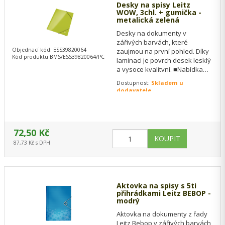
Desky na spisy Leitz
WOW, 3chl. + gumička -
metalická zelená
Desky na dokumenty v
zářivých barvách, které
Objednací kód: ESS39820064
zaujmou na první pohled. Díky
Kód produktu BMS/ESS39820064/PC
laminaci je povrch desek lesklý
a vysoce kvalitvní. ■Nabídka
zářivých barev pro výjimečné
Dostupnost:
Skladem u
pracovní…
dodavatele
72,50 Kč
87,73 Kč s DPH
Aktovka na spisy s 5ti
přihrádkami Leitz BEBOP -
modrý
Aktovka na dokumenty z řady
Leitz Bebop v zářivých barvách