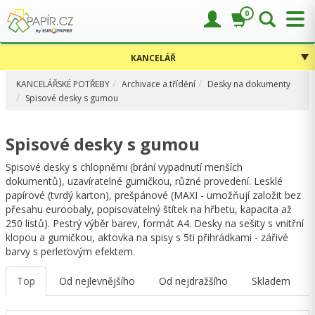
0
KANCELÁŘ
KANCELÁŘSKÉ POTŘEBY
Archivace a třídění
Desky na dokumenty
Spisové desky s gumou
Spisové desky s gumou
Spisové desky s chlopněmi (brání vypadnutí menších
dokumentů), uzavíratelné gumičkou, různé provedení. Lesklé
papírové (tvrdý karton), prešpánové (MAXI - umožňují založit bez
přesahu euroobaly, popisovatelný štítek na hřbetu, kapacita až
250 listů). Pestrý výběr barev, formát A4. Desky na sešity s vnitřní
klopou a gumičkou, aktovka na spisy s 5ti přihrádkami - zářivé
barvy s perleťovým efektem.
Top
Od nejlevnějšího
Od nejdražšího
Skladem