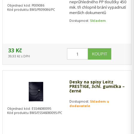
neprůhledného PP tloušťky 450
Objednací kód: P009086
mik. tři chlopně brání vypadnutí
Kód produktu BMS/P009086/PC
menších dokumentů
Dostupnost:
Skladem
33 Kč
39,93 Kč s DPH
Desky na spisy Leitz
PRESTIGE, 3chl. gumička –
černé
Dostupnost:
Skladem u
dodavatele
Objednací kód: ESS46080095
Kód produktu BMS/ESS46080095/PC