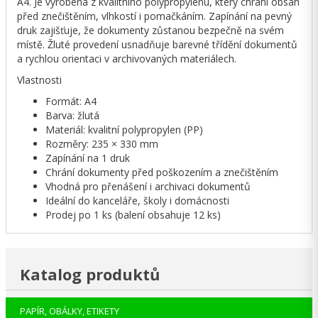
A4. Je vyrobena z kvalitního polypropylenu, který chrání obsah
před znečištěním, vlhkostí i pomačkáním. Zapínání na pevný
druk zajišťuje, že dokumenty zůstanou bezpečně na svém
místě. Žluté provedení usnadňuje barevné třídění dokumentů
a rychlou orientaci v archivovaných materiálech.
Vlastnosti
Formát: A4
Barva: žlutá
Materiál: kvalitní polypropylen (PP)
Rozměry: 235 × 330 mm
Zapínání na 1 druk
Chrání dokumenty před poškozením a znečištěním
Vhodná pro přenášení i archivaci dokumentů
Ideální do kanceláře, školy i domácnosti
Prodej po 1 ks (balení obsahuje 12 ks)
Katalog produktů
PAPÍR, OBÁLKY, ETIKETY