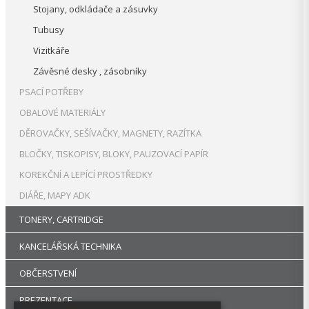
Stojany, odkládače a zásuvky
Tubusy
Vizitkáře
Závěsné desky , zásobníky
PSACÍ POTŘEBY
OBALOVÉ MATERIÁLY
DĚROVAČKY, SEŠÍVAČKY, MAGNETY, RAZÍTKA
BLOČKY, TISKOPISY, BLOKY, PAUZOVACÍ PAPÍR
KOREKČNÍ A LEPÍCÍ PROSTŘEDKY
DIÁŘE, MAPY ADK
TONERY, CARTRIDGE
KANCELÁŘSKÁ TECHNIKA
OBČERSTVENÍ
PREZENTACE