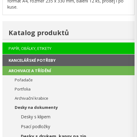
formát A4, rozměr 235 x 330 mm, balení 12 ks, prodej i po
kuse.
Katalog produktů
PAPÍR, OBÁLKY, ETIKETY
KANCELÁŘSKÉ POTŘEBY
ARCHIVACE A TŘÍDĚNÍ
Pořadače
Portfolia
Archivační krabice
Desky na dokumenty
Desky s klipem
Psací podložky
Desky s drukem, kapsy na zip