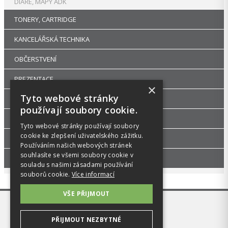
DIÁŘE, MAPY ADK
TONERY, CARTRIDGE
KANCELÁŘSKÁ TECHNIKA
OBČERSTVENÍ
PREZENTACE
×
Tyto webové stránky
DROGERIE
používají soubory cookie.
KANCELÁŘSKÝ NÁBYTEK
Tyto webové stránky používají soubory
cookie ke zlepšení uživatelského zážitku.
ŠKOLA, VÝTVARNÉ POTŘEBY
Používáním našich webových stránek
souhlasíte se všemi soubory cookie v
PŘÍSLUŠENSTVÍ
souladu s našimi zásadami používání
souborů cookie.
Více informací
VŠE PŘIJMOUT
PŘIJMOUT NEZBYTNÉ