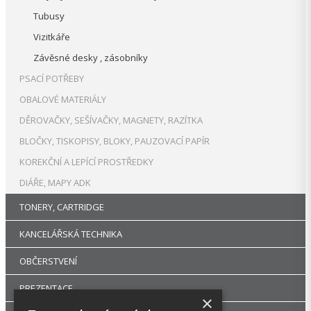
Tubusy
Vizitkáře
Závěsné desky , zásobníky
PSACÍ POTŘEBY
OBALOVÉ MATERIÁLY
DĚROVAČKY, SEŠÍVAČKY, MAGNETY, RAZÍTKA
BLOČKY, TISKOPISY, BLOKY, PAUZOVACÍ PAPÍR
KOREKČNÍ A LEPÍCÍ PROSTŘEDKY
DIÁŘE, MAPY ADK
TONERY, CARTRIDGE
KANCELÁŘSKÁ TECHNIKA
OBČERSTVENÍ
PREZENTACE
×