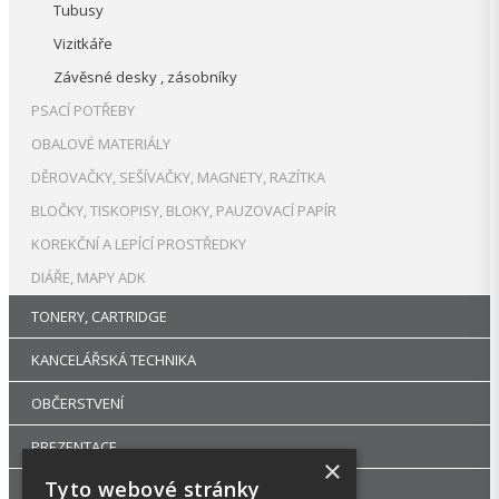
Tubusy
Vizitkáře
Závěsné desky , zásobníky
PSACÍ POTŘEBY
OBALOVÉ MATERIÁLY
DĚROVAČKY, SEŠÍVAČKY, MAGNETY, RAZÍTKA
BLOČKY, TISKOPISY, BLOKY, PAUZOVACÍ PAPÍR
KOREKČNÍ A LEPÍCÍ PROSTŘEDKY
DIÁŘE, MAPY ADK
TONERY, CARTRIDGE
KANCELÁŘSKÁ TECHNIKA
OBČERSTVENÍ
PREZENTACE
×
Tyto webové stránky
DROGERIE