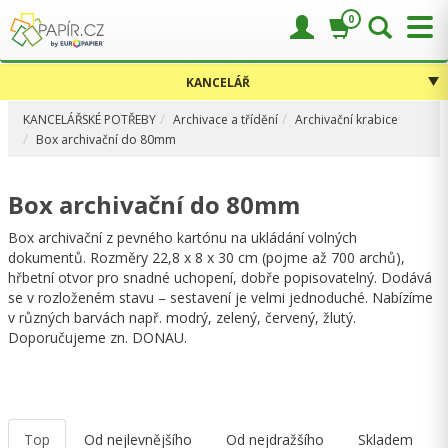
0
KANCELÁŘ
KANCELÁŘSKÉ POTŘEBY
Archivace a třídění
Archivační krabice
Box archivační do 80mm
Box archivační do 80mm
Box archivační z pevného kartónu na ukládání volných
dokumentů. Rozměry 22,8 x 8 x 30 cm (pojme až 700 archů),
hřbetní otvor pro snadné uchopení, dobře popisovatelný­. Dodává
se v rozloženém stavu – sestavení je velmi jednoduché. Na­bízíme
v různých barvách např. modrý, zelený, červený, žlutý.
Doporučujeme zn. DONAU.
Top
Od nejlevnějšího
Od nejdražšího
Skladem