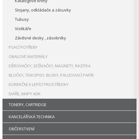
Katalogové knihy
Stojany, odkládače a zásuvky
Tubusy
Vizitkáře
Závěsné desky , zásobníky
PSACÍ POTŘEBY
OBALOVÉ MATERIÁLY
DĚROVAČKY, SEŠÍVAČKY, MAGNETY, RAZÍTKA
BLOČKY, TISKOPISY, BLOKY, PAUZOVACÍ PAPÍR
KOREKČNÍ A LEPÍCÍ PROSTŘEDKY
DIÁŘE, MAPY ADK
TONERY, CARTRIDGE
KANCELÁŘSKÁ TECHNIKA
OBČERSTVENÍ