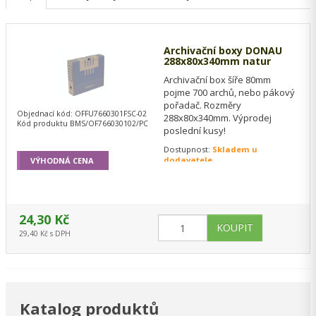
Archivační boxy DONAU
288x80x340mm natur
Archivační box šíře 80mm
pojme 700 archů, nebo pákový
pořadač. Rozměry
Objednací kód: OFFU7660301FSC-02
288x80x340mm. Výprodej
Kód produktu BMS/OF766030102/PC
poslední kusy!
Dostupnost:
Skladem u
dodavatele
VÝHODNÁ CENA
24,30 Kč
29,40 Kč s DPH
Katalog produktů