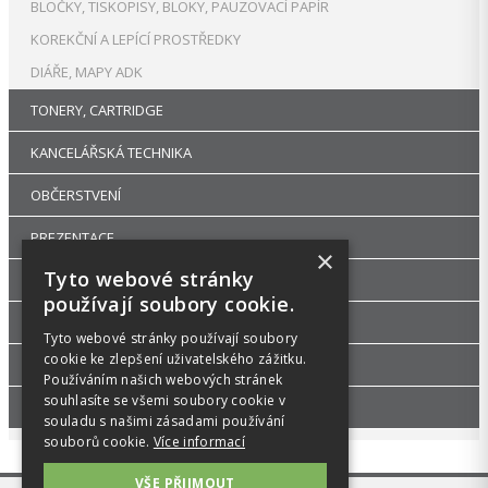
BLOČKY, TISKOPISY, BLOKY, PAUZOVACÍ PAPÍR
KOREKČNÍ A LEPÍCÍ PROSTŘEDKY
DIÁŘE, MAPY ADK
TONERY, CARTRIDGE
KANCELÁŘSKÁ TECHNIKA
OBČERSTVENÍ
PREZENTACE
×
Tyto webové stránky
DROGERIE
používají soubory cookie.
KANCELÁŘSKÝ NÁBYTEK
Tyto webové stránky používají soubory
cookie ke zlepšení uživatelského zážitku.
ŠKOLA, VÝTVARNÉ POTŘEBY
Používáním našich webových stránek
souhlasíte se všemi soubory cookie v
PŘÍSLUŠENSTVÍ
souladu s našimi zásadami používání
souborů cookie.
Více informací
VŠE PŘIJMOUT