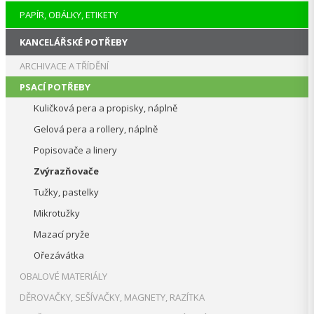
PAPÍR, OBÁLKY, ETIKETY
KANCELÁŘSKÉ POTŘEBY
ARCHIVACE A TŘÍDĚNÍ
PSACÍ POTŘEBY
Kuličková pera a propisky, náplně
Gelová pera a rollery, náplně
Popisovače a linery
Zvýrazňovače
Tužky, pastelky
Mikrotužky
Mazací pryže
Ořezávátka
OBALOVÉ MATERIÁLY
DĚROVAČKY, SEŠÍVAČKY, MAGNETY, RAZÍTKA