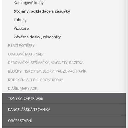
Katalogové knihy
Stojany, odkládače a zásuvky
Tubusy
Vizitkáře
Závěsné desky , zásobníky
PSACÍ POTŘEBY
OBALOVÉ MATERIÁLY
DĚROVAČKY, SEŠÍVAČKY, MAGNETY, RAZÍTKA
BLOČKY, TISKOPISY, BLOKY, PAUZOVACÍ PAPÍR
KOREKČNÍ A LEPÍCÍ PROSTŘEDKY
DIÁŘE, MAPY ADK
TONERY, CARTRIDGE
KANCELÁŘSKÁ TECHNIKA
OBČERSTVENÍ