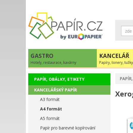
GASTRO
KANCELÁŘ
Hotely, restaurace, kavárny
Papíry, tonery, tužky
PAPÍR,
PAPÍR, OBÁLKY, ETIKETY
KANCELÁŘSKÝ PAPÍR
Xerog
A3 formát
A4 formát
A5 formát
Papír pro barevné kopírování