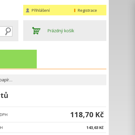
Přihlášení
Registrace
Prázdný košík
 papír…
stů
Hledat
118,70 Kč
 DPH
PH
143,63 Kč