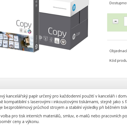
Dostupno
Objednací
Kód prod
vý kancelářský papír určený pro každodenní použití v kanceláři i domác
lně kompatibilní s laserovými i inkoustovými tiskárnami, stejně jako 
uje bezproblémový průchod strojem a stabilní výsledky při běžném ti
í volba pro tisk interních materiálů, smluv, e-mailů nebo pracovních po
poměr ceny a výkonu.