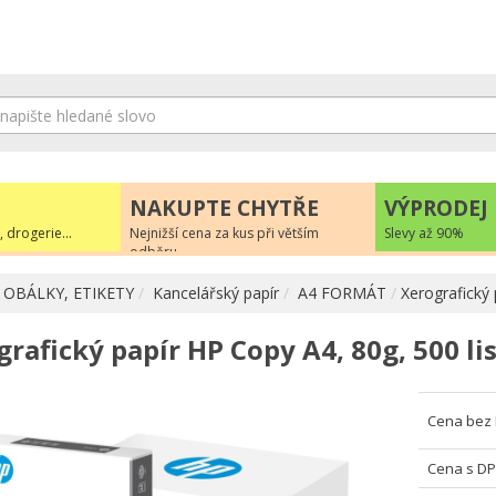
NAKUPTE CHYTŘE
VÝPRODEJ
, drogerie...
Nejnižší cena za kus při větším
Slevy až 90%
odběru
 OBÁLKY, ETIKETY
Kancelářský papír
A4 FORMÁT
Xerografický
rafický papír HP Copy A4, 80g, 500 li
Cena bez
Cena s D