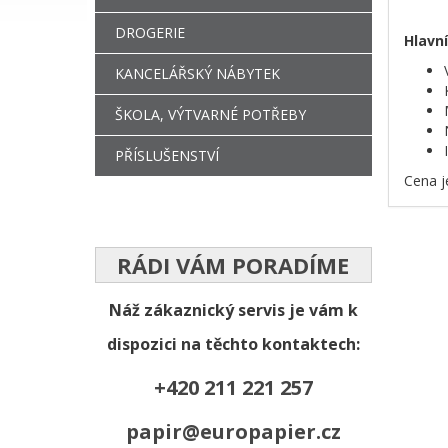
DROGERIE
Hlavní
KANCELÁŘSKÝ NÁBYTEK
ŠKOLA, VÝTVARNÉ POTŘEBY
PŘÍSLUŠENSTVÍ
Cena j
RÁDI VÁM PORADÍME
Náž zákaznický servis je vám k
dispozici na těchto kontaktech:
+420 211 221 257
papir@europapier.cz