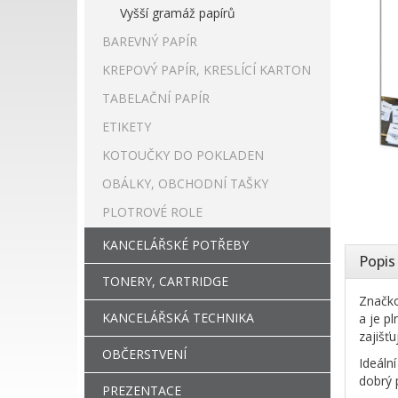
Vyšší gramáž papírů
BAREVNÝ PAPÍR
KREPOVÝ PAPÍR, KRESLÍCÍ KARTON
TABELAČNÍ PAPÍR
ETIKETY
KOTOUČKY DO POKLADEN
OBÁLKY, OBCHODNÍ TAŠKY
PLOTROVÉ ROLE
KANCELÁŘSKÉ POTŘEBY
Popis
TONERY, CARTRIDGE
Značko
KANCELÁŘSKÁ TECHNIKA
a je p
zajišť
OBČERSTVENÍ
Ideáln
dobrý 
PREZENTACE