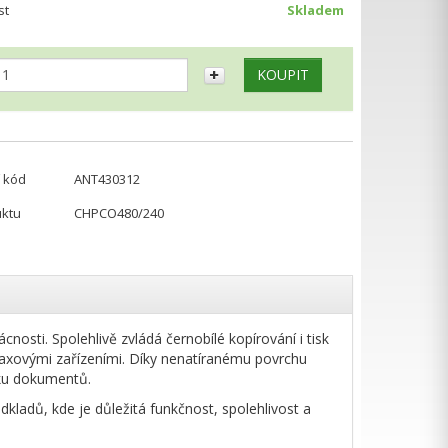
st
Skladem
 kód
ANT430312
uktu
CHPCO480/240
nosti. Spolehlivě zvládá černobílé kopírování i tisk
s faxovými zařízeními. Díky nenatíranému povrchu
sku dokumentů.
dkladů, kde je důležitá funkčnost, spolehlivost a