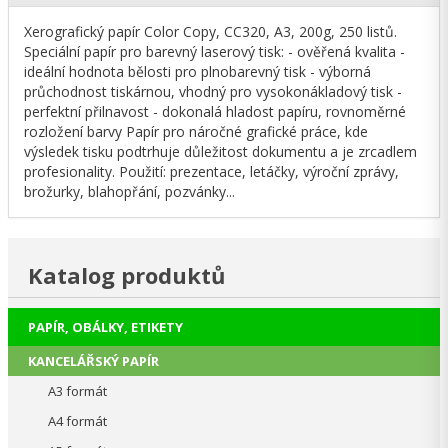
Xerografický papír Color Copy, CC320, A3, 200g, 250 listů.
Speciální papír pro barevný laserový tisk: - ověřená kvalita -
ideální hodnota bělosti pro plnobarevný tisk - výborná
průchodnost tiskárnou, vhodný pro vysokonákladový tisk -
perfektní přilnavost - dokonalá hladost papíru, rovnoměrné
rozložení barvy Papír pro náročné grafické práce, kde
výsledek tisku podtrhuje důležitost dokumentu a je zrcadlem
profesionality. Použití: prezentace, letáčky, výroční zprávy,
brožurky, blahopřání, pozvánky...
Katalog produktů
PAPÍR, OBÁLKY, ETIKETY
KANCELÁŘSKÝ PAPÍR
A3 formát
A4 formát