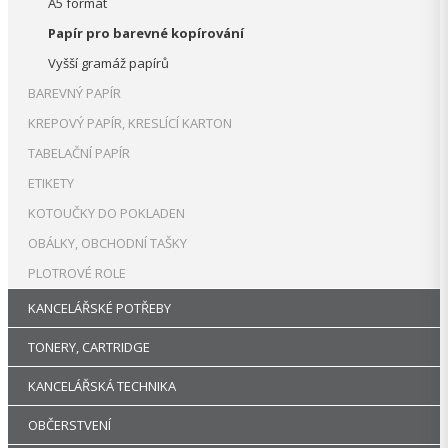
A5 formát
Papír pro barevné kopírování
Vyšší gramáž papírů
BAREVNÝ PAPÍR
KREPOVÝ PAPÍR, KRESLÍCÍ KARTON
TABELAČNÍ PAPÍR
ETIKETY
KOTOUČKY DO POKLADEN
OBÁLKY, OBCHODNÍ TAŠKY
PLOTROVÉ ROLE
KANCELÁŘSKÉ POTŘEBY
TONERY, CARTRIDGE
KANCELÁŘSKÁ TECHNIKA
OBČERSTVENÍ