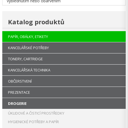
vyblednutím nebo obarvením
Katalog produktů
PAPÍR, OBÁLKY, ETIKETY
KANCELÁŘSKÉ POTŘEBY
TONERY, CARTRIDGE
KANCELÁŘSKÁ TECHNIKA
OBČERSTVENÍ
PREZENTACE
DROGERIE
ÚKLIDOVÉ A ČISTICÍ PROSTŘEDKY
HYGIENICKÉ POTŘEBY A PAPÍR