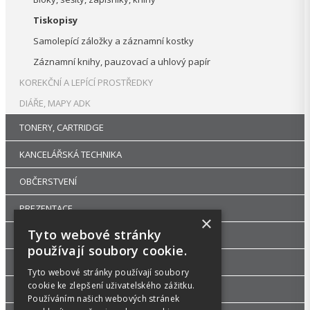
Tiskopisy
Samolepící záložky a záznamní kostky
Záznamní knihy, pauzovací a uhlový papír
KOREKČNÍ A LEPÍCÍ PROSTŘEDKY
DIÁŘE, MAPY ADK
TONERY, CARTRIDGE
KANCELÁŘSKÁ TECHNIKA
OBČERSTVENÍ
PREZENTACE
×
Tyto webové stránky
DROGERIE
používají soubory cookie.
KANCELÁŘSKÝ NÁBYTEK
Tyto webové stránky používají soubory
cookie ke zlepšení uživatelského zážitku.
ŠKOLA, VÝTVARNÉ POTŘEBY
Používáním našich webových stránek