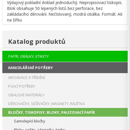
Výdajový pokladní doklad jednoduchý. Nepropisovací tiskopis.
Blok obsahuje 50 lepených listů bez perforace, bez
zakládacího děrování. Nečíslovaný, modrá obálka. Formát: A6
na šířku
Katalog produktů
PAPÍR, OBÁLKY, ETIKETY
KANCELÁŘSKÉ POTŘEBY
ARCHIVACE A TŘÍDĚNÍ
PSACÍ POTŘEBY
OBALOVÉ MATERIÁLY
DĚROVAČKY, SEŠÍVAČKY, MAGNETY, RAZÍTKA
BLOČKY, TISKOPISY, BLOKY, PAUZOVACÍ PAPÍR
Samolepící bločky
Bloky, sešity, zápisníky, knihy