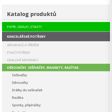
Katalog produktů
PAPÍR, OBÁLKY, ETIKETY
KANCELÁŘSKÉ POTŘEBY
ARCHIVACE A TŘÍDĚNÍ
PSACÍ POTŘEBY
OBALOVÉ MATERIÁLY
DĚROVAČKY, SEŠÍVAČKY, MAGNETY, RAZÍTKA
Sešívačky
Děrovačky
Drátky do sešívaček
Razítka
Sponky, připínáčky