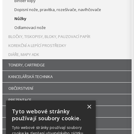
Binder klipy
Dopisní nože, pravítka, rozešívače, navlhčovače
Nůžky
Odlamovací nože
BLOČKY, TISKOPISY, BLOKY, PAUZOVACÍ PAPÍR
KOREKČNÍ A LEPÍCÍ PROSTŘEDKY
DIÁŘE, MAPY ADK
TONERY, CARTRIDGE
KANCELÁŘSKÁ TECHNIKA
OBČERSTVENÍ
PREZENTACE
×
Tyto webové stránky
DROGERIE
používají soubory cookie.
KANCELÁŘSKÝ NÁBYTEK
Tyto webové stránky používají soubory
cookie ke zlepšení uživatelského zážitku.