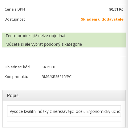
Cena s DPH
90,51 Kč
Dostupnost
Skladem u dodavatele
Tento produkt již nelze objednat
Můžete si ale vybrat
podobný z kategorie
Objednací kód
KR35210
Kód produktu
BMS/KR35210/PC
Popis
Vysoce kvalitní nůžky z nerezavějící oceli. Ergonomický úchop, so