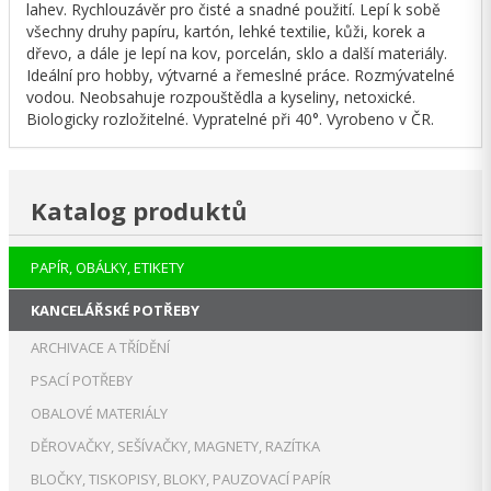
lahev. Rychlouzávěr pro čisté a snadné použití. Lepí k sobě
všechny druhy papíru, kartón, lehké textilie, kůži, korek a
dřevo, a dále je lepí na kov, porcelán, sklo a další materiály.
Ideální pro hobby, výtvarné a řemeslné práce. Rozmývatelné
vodou. Neobsahuje rozpouštědla a kyseliny, netoxické.
Biologicky rozložitelné. Vypratelné při 40°. Vyrobeno v ČR.
Katalog produktů
PAPÍR, OBÁLKY, ETIKETY
KANCELÁŘSKÉ POTŘEBY
ARCHIVACE A TŘÍDĚNÍ
PSACÍ POTŘEBY
OBALOVÉ MATERIÁLY
DĚROVAČKY, SEŠÍVAČKY, MAGNETY, RAZÍTKA
BLOČKY, TISKOPISY, BLOKY, PAUZOVACÍ PAPÍR