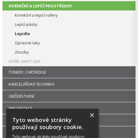
KOREKČNÍ A LEPÍCÍ PROSTŘEDKY
Korekční a lepící rollery
Lepící pásky
Lepidla
Opravné laky
Zmizíky
DIÁŘE, MAPY ADK
TONERY, CARTRIDGE
KANCELÁŘSKÁ TECHNIKA
OBČERSTVENÍ
PREZENTACE
×
Tyto webové stránky
DROGERIE
používají soubory cookie.
KANCELÁŘSKÝ NÁBYTEK
Tyto webové stránky používají soubory