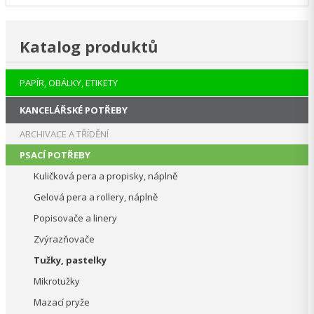
Katalog produktů
PAPÍR, OBÁLKY, ETIKETY
KANCELÁŘSKÉ POTŘEBY
ARCHIVACE A TŘÍDĚNÍ
PSACÍ POTŘEBY
Kuličková pera a propisky, náplně
Gelová pera a rollery, náplně
Popisovače a linery
Zvýrazňovače
Tužky, pastelky
Mikrotužky
Mazací pryže