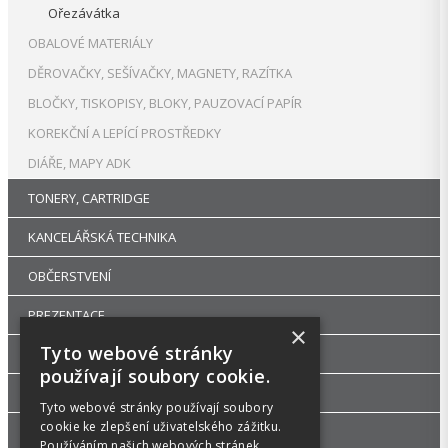
Ořezávátka
OBALOVÉ MATERIÁLY
DĚROVAČKY, SEŠÍVAČKY, MAGNETY, RAZÍTKA
BLOČKY, TISKOPISY, BLOKY, PAUZOVACÍ PAPÍR
KOREKČNÍ A LEPÍCÍ PROSTŘEDKY
DIÁŘE, MAPY ADK
TONERY, CARTRIDGE
KANCELÁŘSKÁ TECHNIKA
OBČERSTVENÍ
PREZENTACE
×
Tyto webové stránky
DROGERIE
používají soubory cookie.
KANCELÁŘSKÝ NÁBYTEK
Tyto webové stránky používají soubory
cookie ke zlepšení uživatelského zážitku.
ŠKOLA, VÝTVARNÉ POTŘEBY
Používáním našich webových stránek