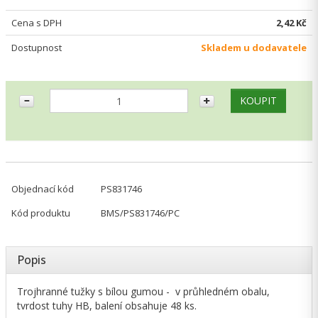
Cena s DPH
2,42 Kč
Dostupnost
Skladem u dodavatele
Objednací kód
PS831746
Kód produktu
BMS/PS831746/PC
Popis
Trojhranné tužky s bílou gumou - v průhledném obalu,
tvrdost tuhy HB, balení obsahuje 48 ks.