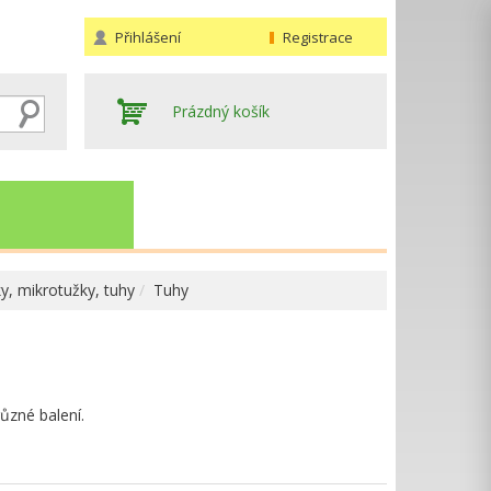
Přihlášení
Registrace
Prázdný košík
y, mikrotužky, tuhy
Tuhy
Hledat
ůzné balení.