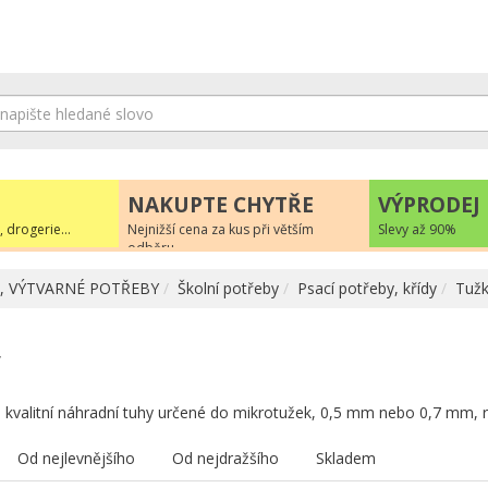
NAKUPTE CHYTŘE
VÝPRODEJ
, drogerie...
Nejnižší cena za kus při větším
Slevy až 90%
odběru
, VÝTVARNÉ POTŘEBY
Školní potřeby
Psací potřeby, křídy
Tužk
y
 kvalitní náhradní tuhy určené do mikrotužek, 0,5 mm nebo 0,7 mm, r
Od nejlevnějšího
Od nejdražšího
Skladem