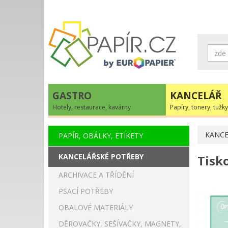
GASTRO
KANCELÁŘ
Hotely, restaurace, kavárny
Papíry, tonery, tužky
KANCE
PAPÍR, OBÁLKY, ETIKETY
KANCELÁŘSKÉ POTŘEBY
Tisk
ARCHIVACE A TŘÍDĚNÍ
PSACÍ POTŘEBY
OBALOVÉ MATERIÁLY
DĚROVAČKY, SEŠÍVAČKY, MAGNETY,