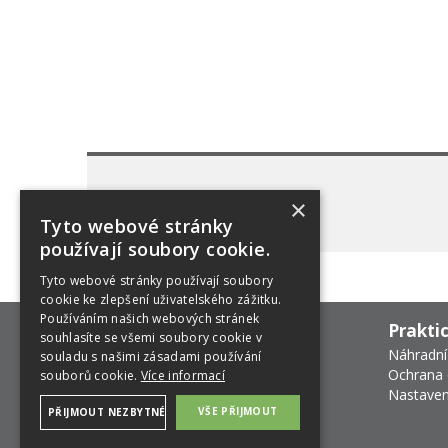
×
Tyto webové stránky
používají soubory cookie.
Tyto webové stránky používají soubory
cookie ke zlepšení uživatelského zážitku.
Používáním našich webových stránek
Prakti
souhlasíte se všemi soubory cookie v
Náhradní
souladu s našimi zásadami používání
Ochrana 
souborů cookie.
Více informací
Nastaven
VŠE PŘIJMOUT
PŘIJMOUT NEZBYTNÉ