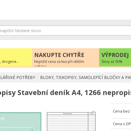
NAKUPTE CHYTŘE
VÝPRODEJ
, drogerie...
Nejnižší cena za kus při větším
Slevy až 90%
odběru
LÁŘSKÉ POTŘEBY
BLOKY, TISKOPISY, SAMOLEPÍCÍ BLOČKY A P
opisy Stavební deník A4, 1266 nepropi
Cena bez
Cena s D