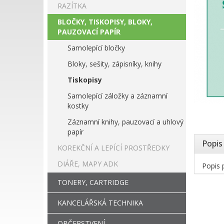
RAZÍTKA
BLOČKY, TISKOPISY, BLOKY,
PAUZOVACÍ PAPÍR
Samolepící bločky
Bloky, sešity, zápisníky, knihy
Tiskopisy
Samolepící záložky a záznamní
kostky
Záznamní knihy, pauzovací a uhlový
papír
Popis
KOREKČNÍ A LEPÍCÍ PROSTŘEDKY
DIÁŘE, MAPY ADK
Popis p
TONERY, CARTRIDGE
KANCELÁŘSKÁ TECHNIKA
OBČERSTVENÍ