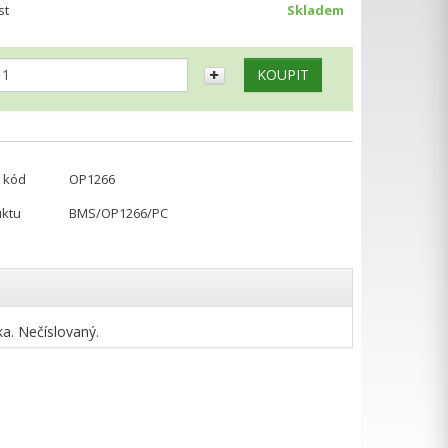
st
Skladem
 kód
OP1266
uktu
BMS/OP1266/PC
ka. Nečíslovaný.