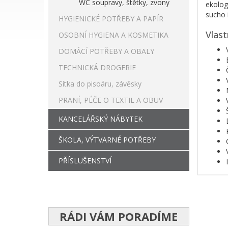
WC soupravy, štětky, zvony
ekolog
sucho 
HYGIENICKÉ POTŘEBY A PAPÍR
Vlast
OSOBNÍ HYGIENA A KOSMETIKA
DOMÁCÍ POTŘEBY A OBALY
TECHNICKÁ DROGERIE
Sítka do pisoáru, závěsky
PRANÍ, PÉČE O TEXTIL A OBUV
KANCELÁŘSKÝ NÁBYTEK
ŠKOLA, VÝTVARNÉ POTŘEBY
PŘÍSLUŠENSTVÍ
RÁDI VÁM PORADÍME