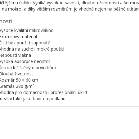
ičtějšímu úklidu. Vyniká vysokou savostí, dlouhou životností a šetrn
i na mokro, a díky větším rozměrům je vhodná nejen na běžné utírání,
nosti
Vysoce kvalitní mikrovlákno
Extra savý materiál
Čistí bez použití saponátů
Vhodná na suché i mokré použití
Nepouští vlákna
Vysoká absorpce nečistot
Šetrná k čištěným povrchům
Dlouhá životnost
Rozměr 50 × 60 cm
Gramáž 280 g/m²
Vhodná pro domácnosti i profesionální úklid
Ideální také jako hadr na podlahu