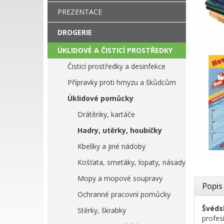
PREZENTACE
DROGERIE
ÚKLIDOVÉ A ČISTICÍ PROSTŘEDKY
Čisticí prostředky a desinfekce
Přípravky proti hmyzu a škůdcům
Úklidové pomůcky
Drátěnky, kartáče
Hadry, utěrky, houbičky
Kbelíky a jiné nádoby
Košťata, smetáky, lopaty, násady
Mopy a mopové soupravy
Popis
Ochranné pracovní pomůcky
Švéds
Stěrky, škrabky
profes