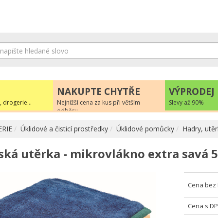
NAKUPTE CHYTŘE
VÝPRODEJ
, drogerie...
Nejnižší cena za kus při větším
Slevy až 90%
odběru
RIE
Úklidové a čisticí prostředky
Úklidové pomůcky
Hadry, utěr
ská utěrka - mikrovlákno extra savá 5
Cena bez
Cena s D