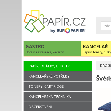
GASTRO
KANCELÁŘ
Hotely, restaurace, kavárny
Papíry, tonery, tužky
DROGE
PAPÍR, OBÁLKY, ETIKETY
KANCELÁŘSKÉ POTŘEBY
Švéd
TONERY, CARTRIDGE
KANCELÁŘSKÁ TECHNIKA
OBČERSTVENÍ