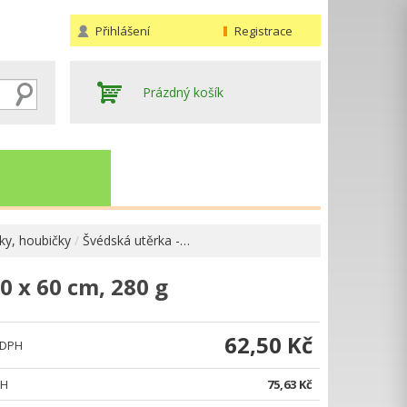
Přihlášení
Registrace
Prázdný košík
ky, houbičky
Švédská utěrka -…
0 x 60 cm, 280 g
Hledat
62,50 Kč
 DPH
PH
75,63 Kč