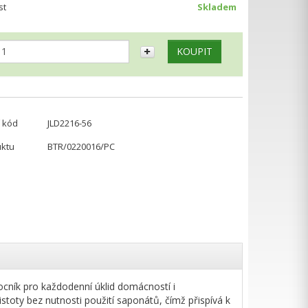
st
Skladem
 kód
JLD2216-56
uktu
BTR/0220016/PC
cník pro každodenní úklid domácností i
stoty bez nutnosti použití saponátů, čímž přispívá k