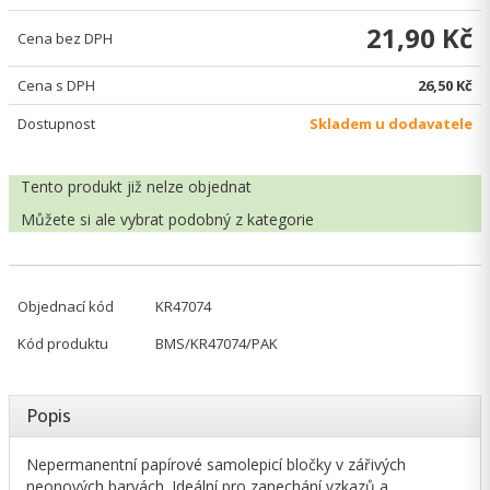
21,90 Kč
Cena bez DPH
Cena s DPH
26,50 Kč
Dostupnost
Skladem u dodavatele
Tento produkt již nelze objednat
Můžete si ale vybrat
podobný z kategorie
Objednací kód
KR47074
Kód produktu
BMS/KR47074/PAK
Popis
Nepermanentní papírové samolepicí bločky v zářivých
neonových barvách. Ideální pro zanechání vzkazů a