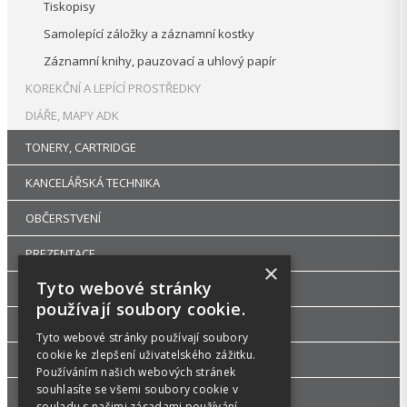
Tiskopisy
Samolepící záložky a záznamní kostky
Záznamní knihy, pauzovací a uhlový papír
KOREKČNÍ A LEPÍCÍ PROSTŘEDKY
DIÁŘE, MAPY ADK
TONERY, CARTRIDGE
KANCELÁŘSKÁ TECHNIKA
OBČERSTVENÍ
PREZENTACE
×
Tyto webové stránky
DROGERIE
používají soubory cookie.
KANCELÁŘSKÝ NÁBYTEK
Tyto webové stránky používají soubory
cookie ke zlepšení uživatelského zážitku.
ŠKOLA, VÝTVARNÉ POTŘEBY
Používáním našich webových stránek
souhlasíte se všemi soubory cookie v
PŘÍSLUŠENSTVÍ
souladu s našimi zásadami používání