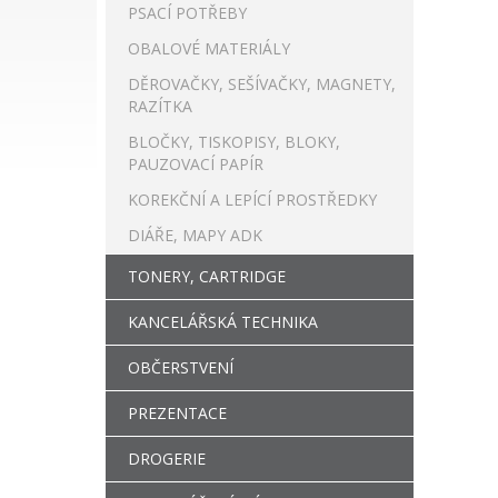
PSACÍ POTŘEBY
OBALOVÉ MATERIÁLY
DĚROVAČKY, SEŠÍVAČKY, MAGNETY,
RAZÍTKA
BLOČKY, TISKOPISY, BLOKY,
PAUZOVACÍ PAPÍR
KOREKČNÍ A LEPÍCÍ PROSTŘEDKY
DIÁŘE, MAPY ADK
TONERY, CARTRIDGE
KANCELÁŘSKÁ TECHNIKA
OBČERSTVENÍ
PREZENTACE
DROGERIE