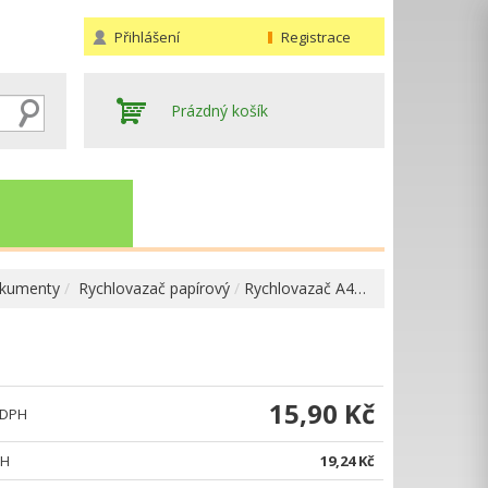
Přihlášení
Registrace
Prázdný košík
okumenty
Rychlovazač papírový
Rychlovazač A4…
Hledat
15,90 Kč
 DPH
PH
19,24 Kč