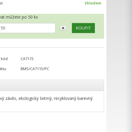
st
Skladem
at můžete po 50 ks
 kód
CA7115
uktu
BMS/CA7115/PC
ý závěs, ekologicky šetrný, recyklovaný barevný