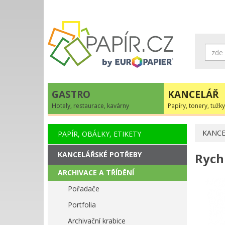
GASTRO
KANCELÁŘ
Hotely, restaurace, kavárny
Papíry, tonery, tužky
KANCE
PAPÍR, OBÁLKY, ETIKETY
KANCELÁŘSKÉ POTŘEBY
Rych
ARCHIVACE A TŘÍDĚNÍ
Pořadače
Portfolia
Archivační krabice