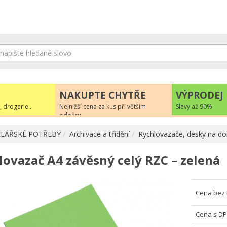
NAKUPTE CHYTŘE
VÝPRODEJ
, drogerie...
Nejnižší cena za kus při větším
Slevy až 90%
odběru
LÁŘSKÉ POTŘEBY
Archivace a třídění
Rychlovazače, desky na d
lovazač A4 závěsný celý RZC – zelená
Cena bez
Cena s D