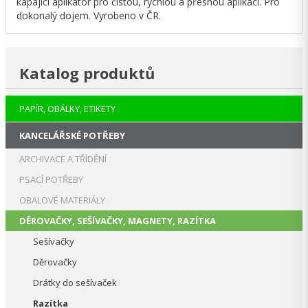
kapající aplikátor pro čistou, rychlou a přesnou aplikaci. Pro
dokonalý dojem. Vyrobeno v ČR.
Katalog produktů
PAPÍR, OBÁLKY, ETIKETY
KANCELÁŘSKÉ POTŘEBY
ARCHIVACE A TŘÍDĚNÍ
PSACÍ POTŘEBY
OBALOVÉ MATERIÁLY
DĚROVAČKY, SEŠÍVAČKY, MAGNETY, RAZÍTKA
Sešívačky
Děrovačky
Drátky do sešívaček
Razítka