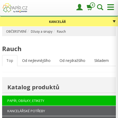
0
KANCELÁŘ
OBČERSTVENÍ
Džusy a sirupy
Rauch
Rauch
Top
Od nejlevnějšího
Od nejdražšího
Skladem
Katalog produktů
PAPÍR, OBÁLKY, ETIKETY
KANCELÁŘSKÉ POTŘEBY