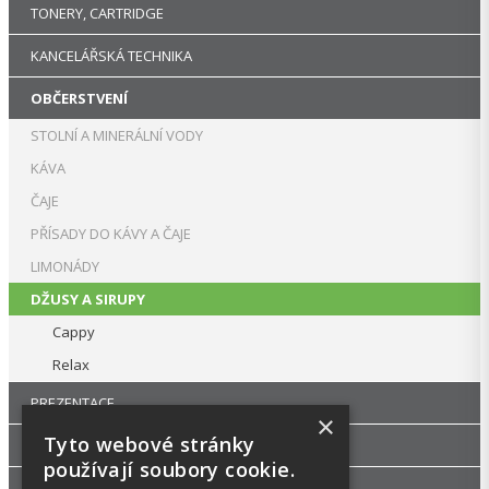
TONERY, CARTRIDGE
KANCELÁŘSKÁ TECHNIKA
OBČERSTVENÍ
STOLNÍ A MINERÁLNÍ VODY
KÁVA
ČAJE
PŘÍSADY DO KÁVY A ČAJE
LIMONÁDY
DŽUSY A SIRUPY
Cappy
Relax
PREZENTACE
×
Tyto webové stránky
DROGERIE
používají soubory cookie.
KANCELÁŘSKÝ NÁBYTEK