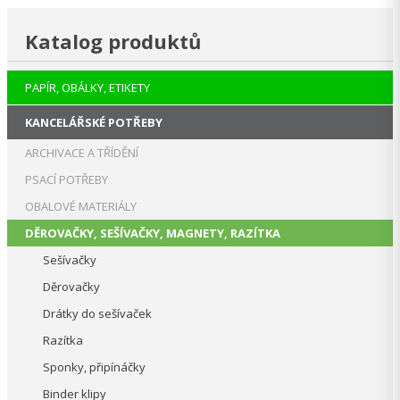
Katalog produktů
PAPÍR, OBÁLKY, ETIKETY
KANCELÁŘSKÉ POTŘEBY
ARCHIVACE A TŘÍDĚNÍ
PSACÍ POTŘEBY
OBALOVÉ MATERIÁLY
DĚROVAČKY, SEŠÍVAČKY, MAGNETY, RAZÍTKA
Sešívačky
Děrovačky
Drátky do sešívaček
Razítka
Sponky, připínáčky
Binder klipy