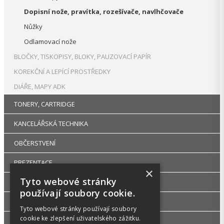
Dopisní nože, pravítka, rozešívače, navlhčovače
Nůžky
Odlamovací nože
BLOČKY, TISKOPISY, BLOKY, PAUZOVACÍ PAPÍR
KOREKČNÍ A LEPÍCÍ PROSTŘEDKY
DIÁŘE, MAPY ADK
TONERY, CARTRIDGE
KANCELÁŘSKÁ TECHNIKA
OBČERSTVENÍ
PREZENTACE
×
Tyto webové stránky
DROGERIE
používají soubory cookie.
KANCELÁŘSKÝ NÁBYTEK
Tyto webové stránky používají soubory
cookie ke zlepšení uživatelského zážitku.
ŠKOLA, VÝTVARNÉ POTŘEBY