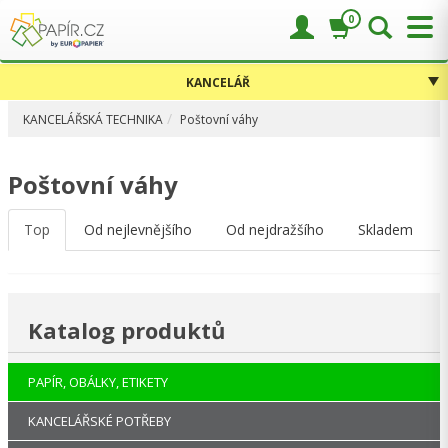
0
KANCELÁŘ
KANCELÁŘSKÁ TECHNIKA
Poštovní váhy
Poštovní váhy
Top
Od nejlevnějšího
Od nejdražšího
Skladem
Katalog produktů
PAPÍR, OBÁLKY, ETIKETY
KANCELÁŘSKÉ POTŘEBY