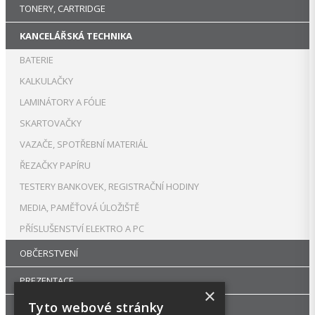
TONERY, CARTRIDGE
KANCELÁŘSKÁ TECHNIKA
BATERIE
KALKULAČKY
LAMINÁTORY A FÓLIE
SKARTOVAČKY
VAZAČE, SPOTŘEBNÍ MATERIÁL
ŘEZAČKY PAPÍRU
TESTERY BANKOVEK, REGISTRAČNÍ HODINY
MEDIA, PAMĚŤOVÁ ÚLOŽIŠTĚ
PŘÍSLUŠENSTVÍ ELEKTRO A PC
OBČERSTVENÍ
PREZENTACE
×
Tyto webové stránky
DROGERIE