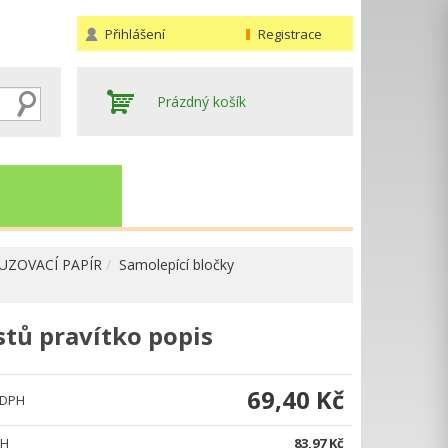
Přihlášení
Registrace
Prázdný košík
AUZOVACÍ PAPÍR
Samolepící bločky
tů pravítko popis
Hledat
69,40 Kč
 DPH
PH
83,97 Kč