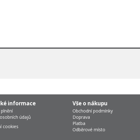
cké informace
Vše o nákupu
 plnění
Obchodní podmínky
osobních údajů
Doprava
Platba
í cookies
Odběrové místo