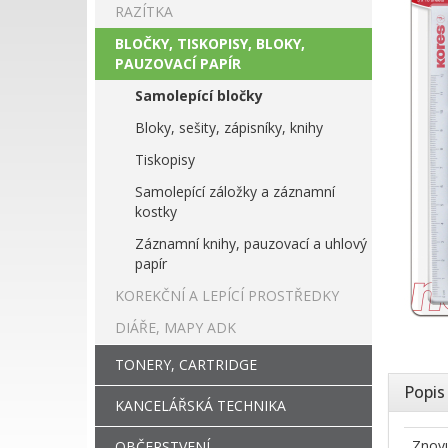
RAZÍTKA
BLOČKY, TISKOPISY, BLOKY,
PAUZOVACÍ PAPÍR
Samolepící bločky
Bloky, sešity, zápisníky, knihy
Tiskopisy
Samolepící záložky a záznamní
kostky
Záznamní knihy, pauzovací a uhlový
papír
KOREKČNÍ A LEPÍCÍ PROSTŘEDKY
DIÁŘE, MAPY ADK
TONERY, CARTRIDGE
Popis
KANCELÁŘSKÁ TECHNIKA
Znovu
OBČERSTVENÍ