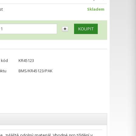
st
Skladem
 kód
KR45123
uktu
BMS/KR45123/PAK
e, zvláště odolný materiál. Vhodné pro třídění v