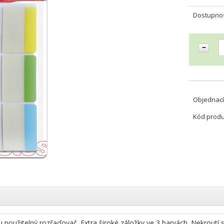
Dostupno
Objednací
Kód prod
 použitelný rozřaďovač. Extra široké záložky ve 3 barvách. Nekroutí s