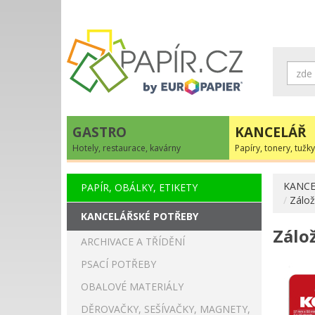
GASTRO
KANCELÁŘ
Hotely, restaurace, kavárny
Papíry, tonery, tužky
KANCE
PAPÍR, OBÁLKY, ETIKETY
Zálož
KANCELÁŘSKÉ POTŘEBY
Zálo
ARCHIVACE A TŘÍDĚNÍ
PSACÍ POTŘEBY
OBALOVÉ MATERIÁLY
DĚROVAČKY, SEŠÍVAČKY, MAGNETY,