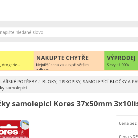
NAKUPTE CHYTŘE
VÝPRODEJ
, drogerie...
Nejnižší cena za kus při větším
Slevy až 90%
odběru
LÁŘSKÉ POTŘEBY
BLOKY, TISKOPISY, SAMOLEPÍCÍ BLOČKY A P
ky samolepicí…
žky samolepicí Kores 37x50mm 3x10lis
Cena bez
Cena s D