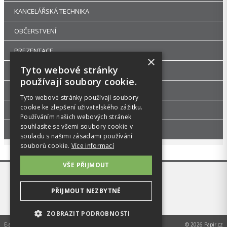
KANCELÁŘSKÁ TECHNIKA
OBČERSTVENÍ
PREZENTACE
×
Tyto webové stránky
DROGERIE
používají soubory cookie.
KANCELÁŘSKÝ NÁBYTEK
Tyto webové stránky používají soubory
cookie ke zlepšení uživatelského zážitku.
ŠKOLA, VÝTVARNÉ POTŘEBY
Používáním našich webových stránek
souhlasíte se všemi soubory cookie v
PŘÍSLUŠENSTVÍ
souladu s našimi zásadami používání
souborů cookie.
Více informací
VŠE PŘIJMOUT
PŘIJMOUT NEZBYTNÉ
ZOBRAZIT PODROBNOSTI
E-shop na míru od
MEDIA ENERGY s.r.o.
© 2026 Papir.cz