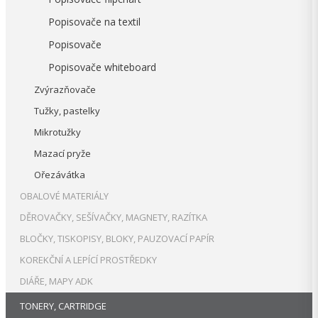
Popisovače na textil
Popisovače
Popisovače whiteboard
Zvýrazňovače
Tužky, pastelky
Mikrotužky
Mazací pryže
Ořezávátka
OBALOVÉ MATERIÁLY
DĚROVAČKY, SEŠÍVAČKY, MAGNETY, RAZÍTKA
BLOČKY, TISKOPISY, BLOKY, PAUZOVACÍ PAPÍR
KOREKČNÍ A LEPÍCÍ PROSTŘEDKY
DIÁŘE, MAPY ADK
TONERY, CARTRIDGE