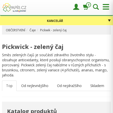
0
KANCELÁŘ
OBČERSTVENÍ
Čaje
Pickwik - zelený čaj
Pickwick - zelený čaj
Směs zelených čajů je součástí zdravého životního stylu -
obsahuje antioxidanty, které posilují obranyschopnost organismu,
porcovaný. Pickwick zelený čaj nabízíme v různých příchutích - s
brusinkou, citronem, zelený variace (4 příchutě), ananas, mango,
jahoda.
Top
Od nejlevnějšího
Od nejdražšího
Skladem
Katalog produktů