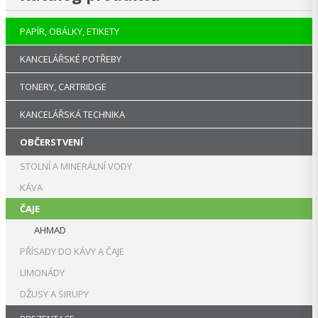
PAPÍR, OBÁLKY, ETIKETY
KANCELÁŘSKÉ POTŘEBY
TONERY, CARTRIDGE
KANCELÁŘSKÁ TECHNIKA
OBČERSTVENÍ
STOLNÍ A MINERÁLNÍ VODY
KÁVA
ČAJE
AHMAD
PŘÍSADY DO KÁVY A ČAJE
LIMONÁDY
DŽUSY A SIRUPY