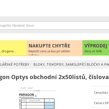
NAKUPTE CHYTŘE
VÝPRODEJ
, drogerie...
Nejnižší cena za kus při větším
Slevy až 90%
odběru
LÁŘSKÉ POTŘEBY
BLOKY, TISKOPISY, SAMOLEPÍCÍ BLOČKY A P
gon Optys obchodní 2x50listů, číslova
Cena bez
Cena s D