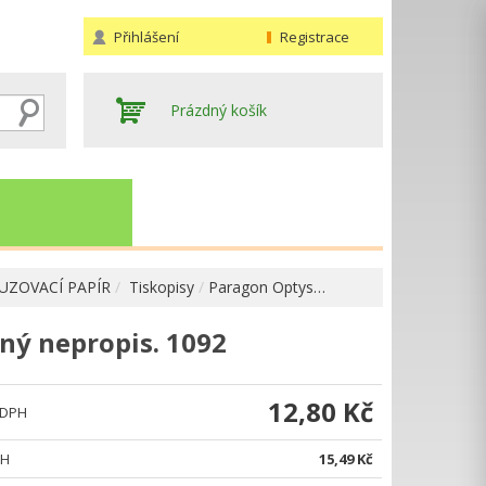
Přihlášení
Registrace
Prázdný košík
AUZOVACÍ PAPÍR
Tiskopisy
Paragon Optys…
ný nepropis. 1092
Hledat
12,80 Kč
 DPH
PH
15,49 Kč