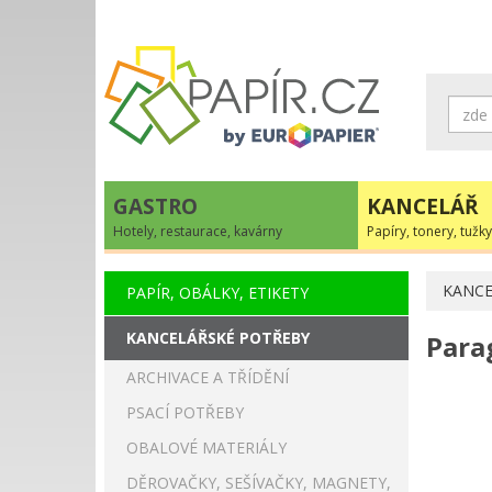
GASTRO
KANCELÁŘ
Hotely, restaurace, kavárny
Papíry, tonery, tužky
KANCE
PAPÍR, OBÁLKY, ETIKETY
KANCELÁŘSKÉ POTŘEBY
Para
ARCHIVACE A TŘÍDĚNÍ
PSACÍ POTŘEBY
OBALOVÉ MATERIÁLY
DĚROVAČKY, SEŠÍVAČKY, MAGNETY,