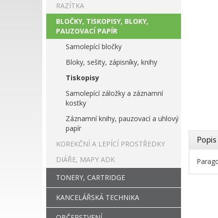
RAZÍTKA
BLOČKY, TISKOPISY, BLOKY,
PAUZOVACÍ PAPÍR
Samolepící bločky
Bloky, sešity, zápisníky, knihy
Tiskopisy
Samolepící záložky a záznamní
kostky
Záznamní knihy, pauzovací a uhlový
papír
Popis
KOREKČNÍ A LEPÍCÍ PROSTŘEDKY
DIÁŘE, MAPY ADK
Parago
TONERY, CARTRIDGE
KANCELÁŘSKÁ TECHNIKA
OBČERSTVENÍ