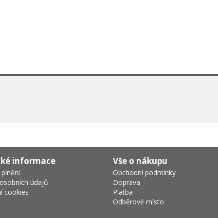
cké informace
Vše o nákupu
 plnění
Obchodní podmínky
osobních údajů
Doprava
í cookies
Platba
Odběrové místo