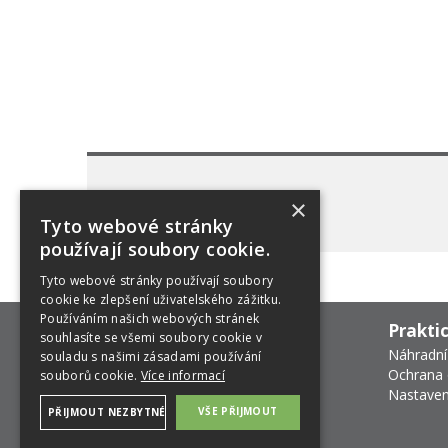
×
Tyto webové stránky
používají soubory cookie.
Tyto webové stránky používají soubory
cookie ke zlepšení uživatelského zážitku.
Používáním našich webových stránek
Prakti
souhlasíte se všemi soubory cookie v
Náhradní
souladu s našimi zásadami používání
Ochrana 
souborů cookie.
Více informací
Nastaven
VŠE PŘIJMOUT
PŘIJMOUT NEZBYTNÉ