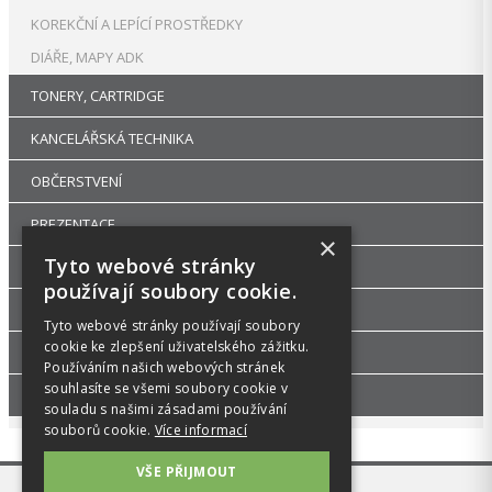
KOREKČNÍ A LEPÍCÍ PROSTŘEDKY
DIÁŘE, MAPY ADK
TONERY, CARTRIDGE
KANCELÁŘSKÁ TECHNIKA
OBČERSTVENÍ
PREZENTACE
×
Tyto webové stránky
DROGERIE
používají soubory cookie.
KANCELÁŘSKÝ NÁBYTEK
Tyto webové stránky používají soubory
cookie ke zlepšení uživatelského zážitku.
ŠKOLA, VÝTVARNÉ POTŘEBY
Používáním našich webových stránek
souhlasíte se všemi soubory cookie v
PŘÍSLUŠENSTVÍ
souladu s našimi zásadami používání
souborů cookie.
Více informací
VŠE PŘIJMOUT