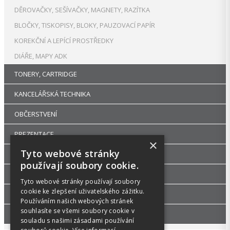
DĚROVAČKY, SEŠÍVAČKY, MAGNETY, RAZÍTKA
BLOČKY, TISKOPISY, BLOKY, PAUZOVACÍ PAPÍR
KOREKČNÍ A LEPÍCÍ PROSTŘEDKY
DIÁŘE, MAPY ADK
TONERY, CARTRIDGE
KANCELÁŘSKÁ TECHNIKA
OBČERSTVENÍ
PREZENTACE
×
Tyto webové stránky
DROGERIE
používají soubory cookie.
KANCELÁŘSKÝ NÁBYTEK
Tyto webové stránky používají soubory
cookie ke zlepšení uživatelského zážitku.
ŠKOLA, VÝTVARNÉ POTŘEBY
Používáním našich webových stránek
souhlasíte se všemi soubory cookie v
PŘÍSLUŠENSTVÍ
souladu s našimi zásadami používání