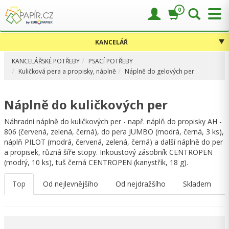
0
KANCELÁŘ
KANCELÁŘSKÉ POTŘEBY
PSACÍ POTŘEBY
Kuličková pera a propisky, náplně
Náplně do gelových per
Náplně do kuličkových per
Náhradní náplně do kuličkových per - např. náplň do propisky AH -
806 (červená, zelená, černá), do pera JUMBO (modrá, černá, 3 ks),
náplň PILOT (modrá, červená, zelená, černá) a další náplně do per
a propisek, různá šíře stopy. Inkoustový zásobník CENTROPEN
(modrý, 10 ks), tuš černá CENTROPEN (kanystřík, 18 g).
Top
Od nejlevnějšího
Od nejdražšího
Skladem