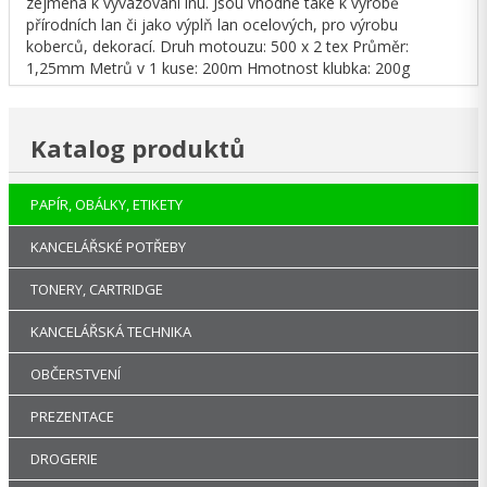
zejména k vyvazování lnu. Jsou vhodné také k výrobě
přírodních lan či jako výplň lan ocelových, pro výrobu
koberců, dekorací. Druh motouzu: 500 x 2 tex Průměr:
1,25mm Metrů v 1 kuse: 200m Hmotnost klubka: 200g
Katalog produktů
PAPÍR, OBÁLKY, ETIKETY
KANCELÁŘSKÉ POTŘEBY
TONERY, CARTRIDGE
KANCELÁŘSKÁ TECHNIKA
OBČERSTVENÍ
PREZENTACE
DROGERIE