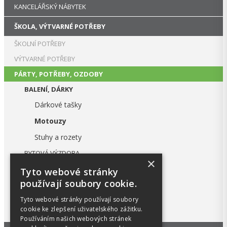
KANCELÁŘSKÝ NÁBYTEK
ŠKOLA, VÝTVARNÉ POTŘEBY
ŠKOLNÍ POTŘEBY
VÝTVARNÉ POTŘEBY
PÁRTY, POTŘEBY, OZDOBY
BALENÍ, DÁRKY
Dárkové tašky
Motouzy
Stuhy a rozety
BYTOVÁ VÝZDOBA
×
BALÓNKY
Tyto webové stránky
používají soubory cookie.
LAMPIÓNY
MASKY
Tyto webové stránky používají soubory
cookie ke zlepšení uživatelského zážitku.
PÁRTY VÝZDOBA
Používáním našich webových stránek