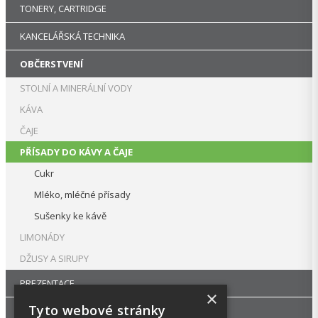
TONERY, CARTRIDGE
KANCELÁŘSKÁ TECHNIKA
OBČERSTVENÍ
STOLNÍ A MINERÁLNÍ VODY
KÁVA
ČAJE
PŘÍSADY DO KÁVY A ČAJE
Cukr
Mléko, mléčné přísady
Sušenky ke kávě
LIMONÁDY
DŽUSY A SIRUPY
PREZENTACE
×
Tyto webové stránky
DROGERIE