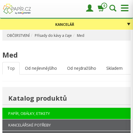
0
KANCELÁŘ
OBČERSTVENÍ
Přísady do kávy a čaje
Med
Med
Top
Od nejlevnějšího
Od nejdražšího
Skladem
Katalog produktů
PAPÍR, OBÁLKY, ETIKETY
KANCELÁŘSKÉ POTŘEBY