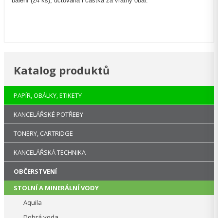
balení (24 ks), učtována i částka za vratný obal.
Katalog produktů
PAPÍR, OBÁLKY, ETIKETY
KANCELÁŘSKÉ POTŘEBY
TONERY, CARTRIDGE
KANCELÁŘSKÁ TECHNIKA
OBČERSTVENÍ
STOLNÍ A MINERÁLNÍ VODY
Aquila
Dobrá voda