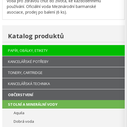
voda pro zdravou chuť do života, ke každodennímu
používání. Oficiální voda Mezinárodní barmanské
asociace, prodej po balení (6 ks).
Katalog produktů
PAPÍR, OBÁLKY, ETIKETY
KANCELÁŘSKÉ POTŘEBY
TONERY, CARTRIDGE
KANCELÁŘSKÁ TECHNIKA
OBČERSTVENÍ
STOLNÍ A MINERÁLNÍ VODY
Aquila
Dobrá voda