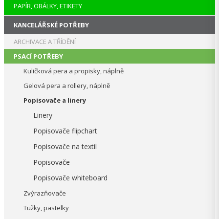
PAPÍR, OBÁLKY, ETIKETY
KANCELÁŘSKÉ POTŘEBY
ARCHIVACE A TŘÍDĚNÍ
PSACÍ POTŘEBY
Kuličková pera a propisky, náplně
Gelová pera a rollery, náplně
Popisovače a linery
Linery
Popisovače flipchart
Popisovače na textil
Popisovače
Popisovače whiteboard
Zvýrazňovače
Tužky, pastelky