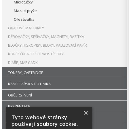
Mikrotužky
Mazací pryže
Ořezávátka
OBALOVÉ MATERIÁLY
DĚROVAČKY, SEŠÍVAČKY, MAGNETY, RAZÍTKA
BLOČKY, TISKOPISY, BLOKY, PAUZOVACÍ PAPÍR
KOREKČNÍ A LEPÍCÍ PROSTŘEDKY
DIÁŘE, MAPY ADK
TONERY, CARTRIDGE
KANCELÁŘSKÁ TECHNIKA
OBČERSTVENÍ
PREZENTACE
×
Tyto webové stránky
DROGERIE
používají soubory cookie.
KANCELÁŘSKÝ NÁBYTEK