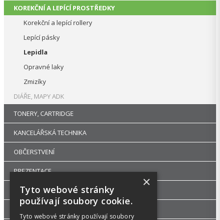
KOREKČNÍ A LEPÍCÍ PROSTŘEDKY
Korekční a lepící rollery
Lepící pásky
Lepidla
Opravné laky
Zmizíky
DIÁŘE, MAPY ADK
TONERY, CARTRIDGE
KANCELÁŘSKÁ TECHNIKA
OBČERSTVENÍ
PREZENTACE
×
Tyto webové stránky
DROGERIE
používají soubory cookie.
KANCELÁŘSKÝ NÁBYTEK
Tyto webové stránky používají soubory