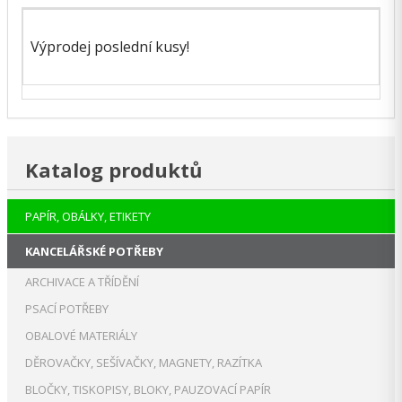
Výprodej poslední kusy!
Katalog produktů
PAPÍR, OBÁLKY, ETIKETY
KANCELÁŘSKÉ POTŘEBY
ARCHIVACE A TŘÍDĚNÍ
PSACÍ POTŘEBY
OBALOVÉ MATERIÁLY
DĚROVAČKY, SEŠÍVAČKY, MAGNETY, RAZÍTKA
BLOČKY, TISKOPISY, BLOKY, PAUZOVACÍ PAPÍR